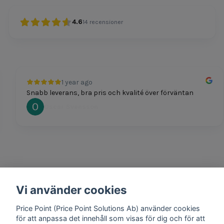
4.6
14
recensioner
1 year ago
Snabb leverans, bra pris och kvalité över förväntan
Oscar Svensson
Vi använder cookies
1 year ago
Bra produkter och snabb frakt!
Price Point (Price Point Solutions Ab) använder cookies
Mathias Johansson
för att anpassa det innehåll som visas för dig och för att