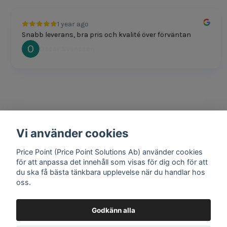
1 year ago
Snabb leverans, bra pris och kvalité över förväntan
Oscar Svensson
Vi använder cookies
1 year ago
Bra produkter och snabb frakt!
Price Point (Price Point Solutions Ab) använder cookies
Mathias Johansson
för att anpassa det innehåll som visas för dig och för att
du ska få bästa tänkbara upplevelse när du handlar hos
oss.
Godkänn alla