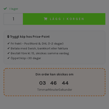
I lager
LÄGG I KORGEN
🔒 Tryggt köp hos Price-Point
✔ Fri frakt – PostNord & DHL (1–2 dagar)
✔ Betala med Swish, bankkort eller faktura
✔ Beställ före kl. 15, skickas samma vardag
✔ Öppet köp i 30 dagar
Din order kan skickas om
03
46
43
Timmar
Minuter
Sekunder