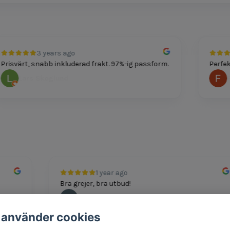
3 years ago
isvärt, snabb inkluderad frakt. 97%-ig passform.
Perfekt p
Lars Skoglund
Feli
1 year ago
Bra grejer, bra utbud!
Andreas
 använder cookies