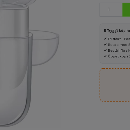
🔒 Tryggt köp h
✔ Fri frakt – P
✔ Betala med Sw
✔ Beställ före 
✔ Öppet köp i 