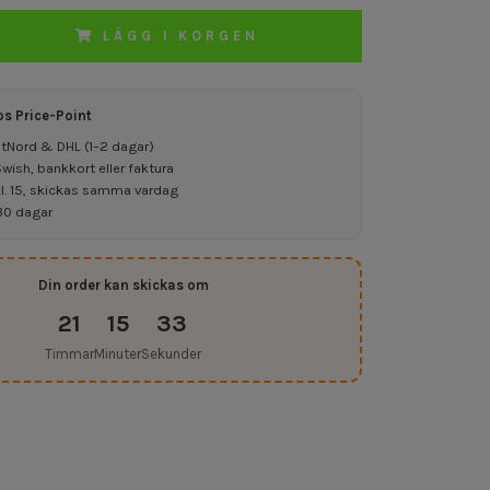
LÄGG I KORGEN
os Price-Point
ostNord & DHL (1–2 dagar)
ish, bankkort eller faktura
kl. 15, skickas samma vardag
30 dagar
Din order kan skickas om
21
15
32
Timmar
Minuter
Sekunder