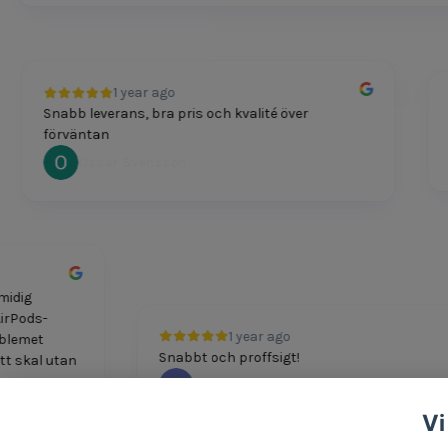
1 year ago
Snabb leverans, bra pris och kvalité över
Pr
förväntan
Oscar Svensson
h smidig
itt AirPods-
1 year ago
 Problemet
Snabbt och proffsigt!
t nytt skal utan
M Boshkov
Vi