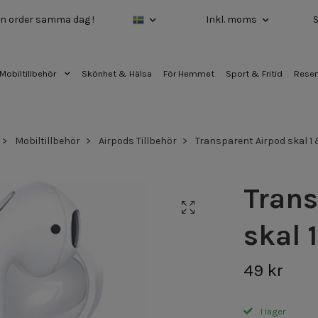
 din order samma dag !
Inkl. moms
Mobiltillbehör
Skönhet & Hälsa
För Hemmet
Sport & Fritid
Reser
Mobiltillbehör
Airpods Tillbehör
Transparent Airpod skal 1 
Trans
skal 
49 kr
I lager