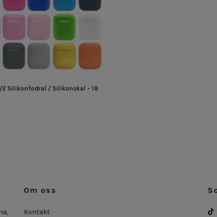
/2 Silikonfodral / Silikonskal - 18
Om oss
S
na,
Kontakt