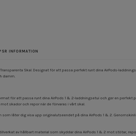
PSR INFORMATION
Transparenta Skal. Designat för att passa perfekt runt dina AirPods-laddnings
och damm.
ormat för att passa runt dina AirPods 1 & 2-laddningsetui och ger en perfekt p
ot skador och repor när de förvaras i vårt skal.
n som låter dig visa upp originalutseendet på dina AirPods 1 & 2. Genomskinl
 tillverkat av hållbart material som skyddar dina AirPods 1 & 2 mot stötar, r