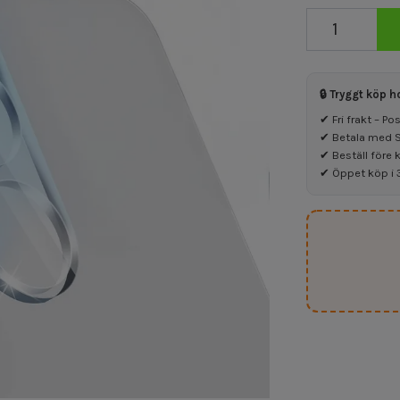
🔒 Tryggt köp h
✔ Fri frakt – P
✔ Betala med Sw
✔ Beställ före 
✔ Öppet köp i 