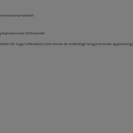
med maximal klarhet
ng-kamera med förtroende!
heten 9h. Inga luftbubblor (om linsen är ordentligt rengjord innan applicering