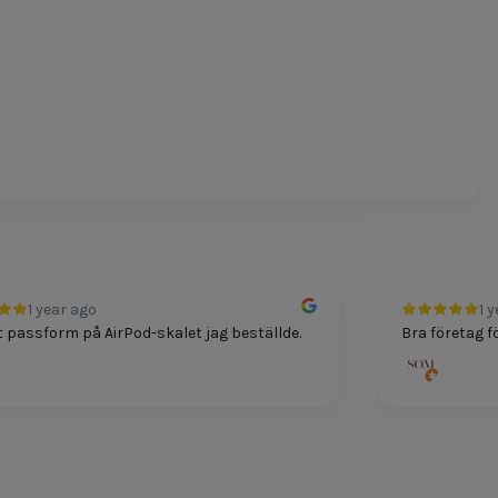
1 year ago
1 year
ssform på AirPod-skalet jag beställde.
Bra företag för te
ia
Som Dutt