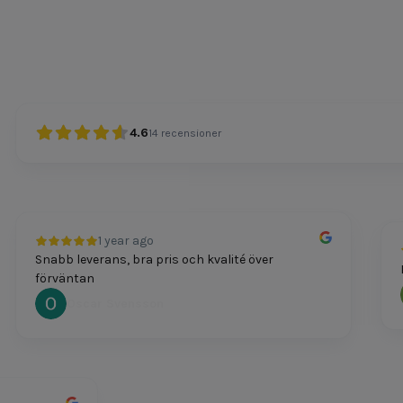
4.6
14
recensioner
1 year ago
Snabb leverans, bra pris och kvalité över
Pris
förväntan
Oscar Svensson