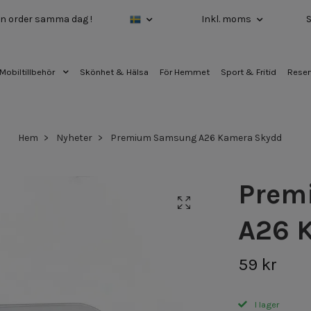
 din order samma dag !
Inkl. moms
Mobiltillbehör
Skönhet & Hälsa
För Hemmet
Sport & Fritid
Reser
Hem
Nyheter
Premium Samsung A26 Kamera Skydd
Prem
A26 
59 kr
I lager