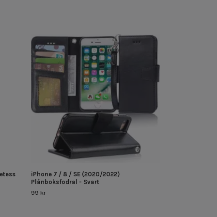
Google Pixel 10a
59 kr
retess
iPhone 7 / 8 / SE (2020/2022)
Plånboksfodral - Svart
99 kr