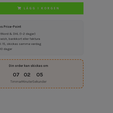
LÄGG I KORGEN
os Price-Point
ostNord & DHL (1–2 dagar)
ish, bankkort eller faktura
kl. 15, skickas samma vardag
30 dagar
Din order kan skickas om
07
02
04
Timmar
Minuter
Sekunder