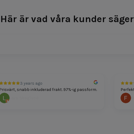
Här är vad våra kunder säger
3 years ago
värt, snabb inkluderad frakt. 97%-ig passform.
Perfekt pa
Lars Skoglund
Felic