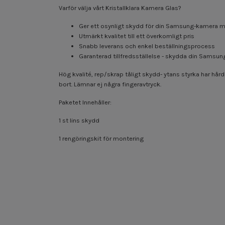
Varför välja vårt Kristallklara Kamera Glas?
Ger ett osynligt skydd för din Samsung-kamera 
Utmärkt kvalitet till ett överkomligt pris
Snabb leverans och enkel beställningsprocess
Garanterad tillfredsställelse - skydda din Samsu
Hög kvalité, rep/skrap tåligt skydd- ytans styrka har hård
bort. Lämnar ej några fingeravtryck.
Paketet Innehåller:
1 st lins skydd
1 rengöringskit för montering