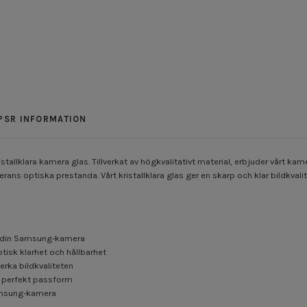
PSR INFORMATION
tallklara kamera glas. Tillverkat av högkvalitativt material, erbjuder vårt 
ns optiska prestanda. Vårt kristallklara glas ger en skarp och klar bildkval
ör din Samsung-kamera
ptisk klarhet och hållbarhet
erka bildkvaliteten
ör perfekt passform
Samsung-kamera