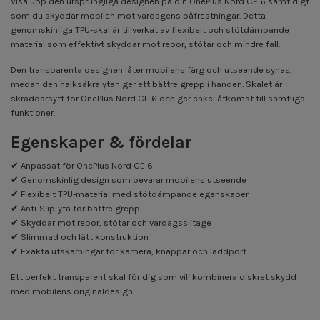
Visa upp den ursprungliga designen på din OnePlus Nord CE 6 samtidigt
som du skyddar mobilen mot vardagens påfrestningar. Detta
genomskinliga TPU-skal är tillverkat av flexibelt och stötdämpande
material som effektivt skyddar mot repor, stötar och mindre fall.
Den transparenta designen låter mobilens färg och utseende synas,
medan den halksäkra ytan ger ett bättre grepp i handen. Skalet är
skräddarsytt för OnePlus Nord CE 6 och ger enkel åtkomst till samtliga
funktioner.
Egenskaper & fördelar
✔ Anpassat för OnePlus Nord CE 6
✔ Genomskinlig design som bevarar mobilens utseende
✔ Flexibelt TPU-material med stötdämpande egenskaper
✔ Anti-Slip-yta för bättre grepp
✔ Skyddar mot repor, stötar och vardagsslitage
✔ Slimmad och lätt konstruktion
✔ Exakta utskärningar för kamera, knappar och laddport
Ett perfekt transparent skal för dig som vill kombinera diskret skydd
med mobilens originaldesign.