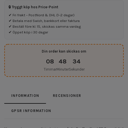
🔒 Tryggt köp hos Price-Point
✔ Fri frakt – PostNord & DHL (1–2 dagar)
✔ Betala med Swish, bankkort eller faktura
✔ Beställ före kl. 15, skickas samma vardag
✔ Öppet köp i 30 dagar
Din order kan skickas om
08
48
34
Timmar
Minuter
Sekunder
INFORMATION
RECENSIONER
GPSR INFORMATION