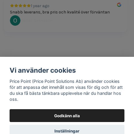
1 year ago
Snabb leverans, bra pris och kvalité över förväntan
Oscar Svensson
Vi använder cookies
1 year ago
Bra produkter och snabb frakt!
Price Point (Price Point Solutions Ab) använder cookies
Mathias Johansson
för att anpassa det innehåll som visas för dig och för att
du ska få bästa tänkbara upplevelse när du handlar hos
oss.
Godkänn alla
Google review widget
by
trustmary
Inställningar