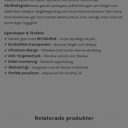
hårdhetsgrad
klarar glaset vardagens påfrestningar samtidigt som
skärmens skärpa, färgåtergivning och touch-känsla bevaras. Den tunna
konstruktionen gör att mobilen känns precis som vanligt, men med ett
extra lager trygghet.
Egenskaper & fördelar
✔ Härdat glas med
9H hårdhet
– Extra reptåligt skydd
✔
Kristallklar transparens
– Bevarar färger och skärpa
✔
Ultratunn design
– Påverkar inte touch eller användning
✔
Anti-fingeravtryck
– Minskar smuts och fläckar
✔
Enkel montering
– Bubblfri applicering
✔
Skalvänligt
– Fungerar med de flesta mobilskal
✔
Perfekt passform
– Anpassat för OnePlus 13