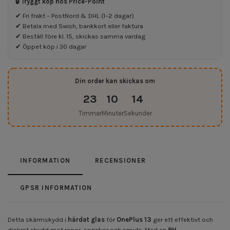
🔒 Tryggt köp hos Price-Point
✔ Fri frakt – PostNord & DHL (1–2 dagar)
✔ Betala med Swish, bankkort eller faktura
✔ Beställ före kl. 15, skickas samma vardag
✔ Öppet köp i 30 dagar
Din order kan skickas om
23
10
14
Timmar
Minuter
Sekunder
INFORMATION
RECENSIONER
GPSR INFORMATION
Detta skärmskydd i
härdat glas
för
OnePlus 13
ger ett effektivt och
diskret skydd mot repor, sprickor och smuts. Med en
9H