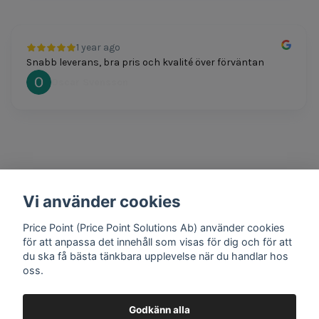
1 year ago
Snabb leverans, bra pris och kvalité över förväntan
Oscar Svensson
Vi använder cookies
1 year ago
Bra produkter och snabb frakt!
Price Point (Price Point Solutions Ab) använder cookies
Mathias Johansson
för att anpassa det innehåll som visas för dig och för att
du ska få bästa tänkbara upplevelse när du handlar hos
oss.
Godkänn alla