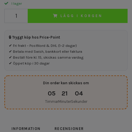
I lager
LÄGG I KORGEN
🔒 Tryggt köp hos Price-Point
✔ Fri frakt – PostNord & DHL (1–2 dagar)
✔ Betala med Swish, bankkort eller faktura
✔ Beställ före kl. 15, skickas samma vardag
✔ Öppet köp i 30 dagar
Din order kan skickas om
05
21
04
Timmar
Minuter
Sekunder
INFORMATION
RECENSIONER