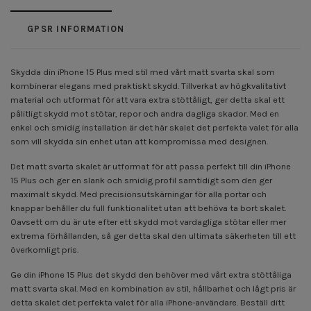
GPSR INFORMATION
Skydda din iPhone 15 Plus med stil med vårt matt svarta skal som
kombinerar elegans med praktiskt skydd. Tillverkat av högkvalitativt
material och utformat för att vara extra stöttåligt, ger detta skal ett
pålitligt skydd mot stötar, repor och andra dagliga skador. Med en
enkel och smidig installation är det här skalet det perfekta valet för alla
som vill skydda sin enhet utan att kompromissa med designen.
Det matt svarta skalet är utformat för att passa perfekt till din iPhone
15 Plus och ger en slank och smidig profil samtidigt som den ger
maximalt skydd. Med precisionsutskärningar för alla portar och
knappar behåller du full funktionalitet utan att behöva ta bort skalet.
Oavsett om du är ute efter ett skydd mot vardagliga stötar eller mer
extrema förhållanden, så ger detta skal den ultimata säkerheten till ett
överkomligt pris.
Ge din iPhone 15 Plus det skydd den behöver med vårt extra stöttåliga
matt svarta skal. Med en kombination av stil, hållbarhet och lågt pris är
detta skalet det perfekta valet för alla iPhone-användare. Beställ ditt