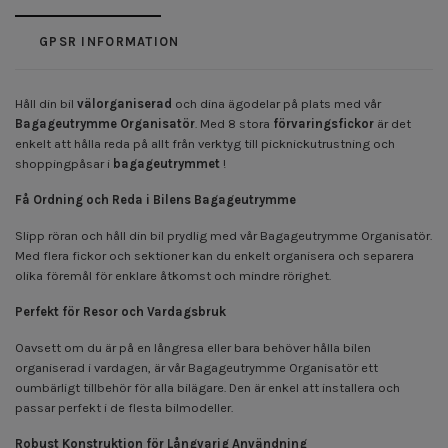
GPSR INFORMATION
Håll din bil
välorganiserad
och dina ägodelar på plats med vår
Bagageutrymme
Organisatör
. Med 8 stora
förvaringsfickor
är det
enkelt att hålla reda på allt från verktyg till picknickutrustning och
shoppingpåsar i
bagageutrymmet
!
Få Ordning och Reda i Bilens Bagageutrymme
Slipp röran och håll din bil prydlig med vår Bagageutrymme Organisatör.
Med flera fickor och sektioner kan du enkelt organisera och separera
olika föremål för enklare åtkomst och mindre rörighet.
Perfekt för Resor och Vardagsbruk
Oavsett om du är på en långresa eller bara behöver hålla bilen
organiserad i vardagen, är vår Bagageutrymme Organisatör ett
oumbärligt tillbehör för alla bilägare. Den är enkel att installera och
passar perfekt i de flesta bilmodeller.
Robust Konstruktion för Långvarig Användning