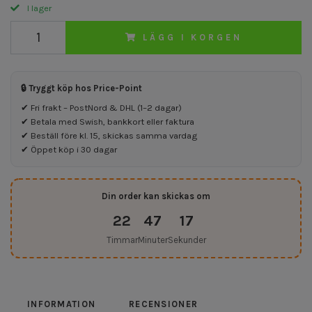
I lager
LÄGG I KORGEN
🔒 Tryggt köp hos Price-Point
✔ Fri frakt – PostNord & DHL (1–2 dagar)
✔ Betala med Swish, bankkort eller faktura
✔ Beställ före kl. 15, skickas samma vardag
✔ Öppet köp i 30 dagar
Din order kan skickas om
22
47
16
Timmar
Minuter
Sekunder
INFORMATION
RECENSIONER