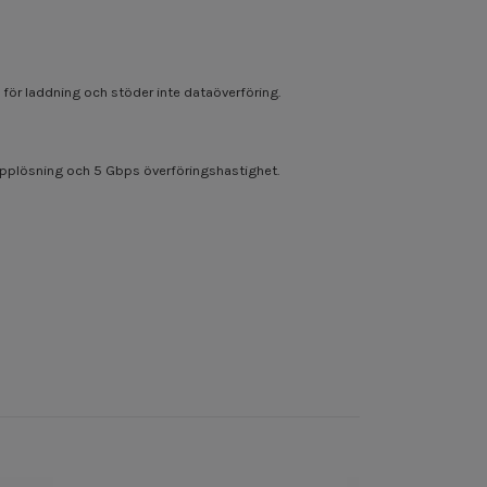
ör laddning och stöder inte dataöverföring.
upplösning och 5 Gbps överföringshastighet.