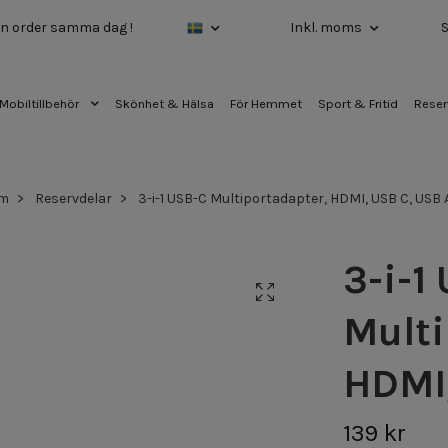
 din order samma dag !
Inkl. moms
Mobiltillbehör
Skönhet & Hälsa
För Hemmet
Sport & Fritid
Reser
m
Reservdelar
3-i-1 USB-C Multiportadapter, HDMI, USB C, USB 
3-i-1
Multi
HDMI,
139 kr