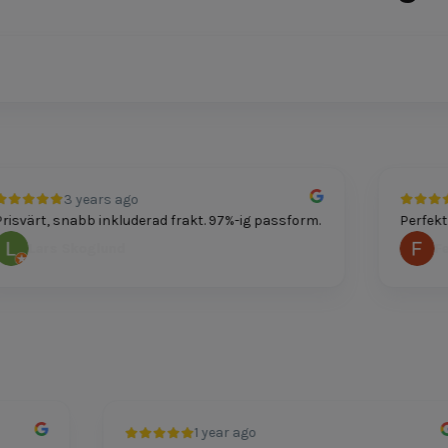
3 years ago
värt, snabb inkluderad frakt. 97%-ig passform.
Perfekt pa
Lars Skoglund
Felic
1 year ago