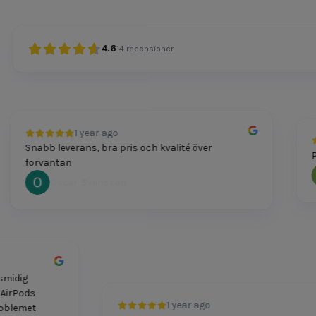
4.6
14
recensioner
1 year ago
Snabb leverans, bra pris och kvalité över
Pris
förväntan
Oscar Svensson
ch smidig
mitt AirPods-
1 year ago
t. Problemet