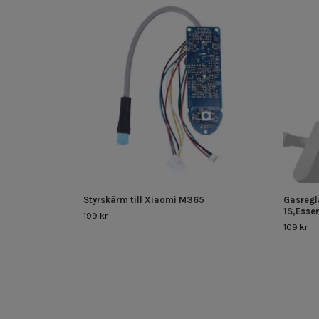
Styrskärm till Xiaomi M365
Gasregla
1S,Essen
199 kr
109 kr