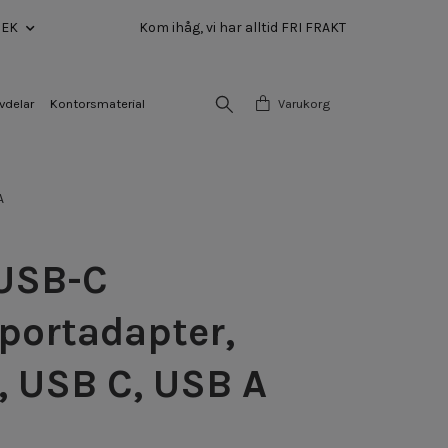
SEK
Kom ihåg, vi har alltid FRI FRAKT
vdelar
Kontorsmaterial
Varukorg
A
 USB-C
portadapter,
 USB C, USB A