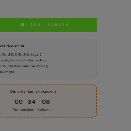
LÄGG I KORGEN
os Price-Point
ostNord & DHL (1–2 dagar)
ish, bankkort eller faktura
kl. 15, skickas samma vardag
30 dagar
Din order kan skickas om
00
34
07
Timmar
Minuter
Sekunder