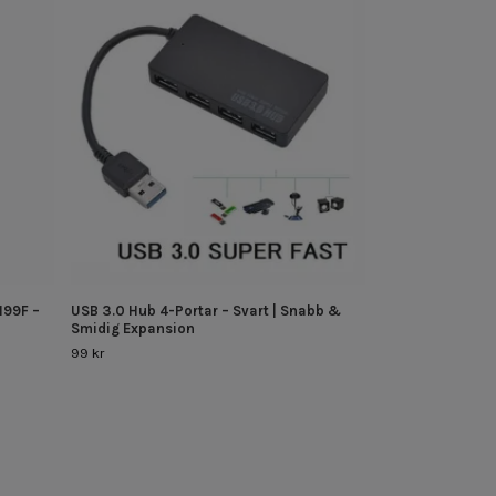
USB-C till 3.5 m
& Ladda Samtid
79 kr
199F –
USB 3.0 Hub 4-Portar – Svart | Snabb &
Smidig Expansion
99 kr