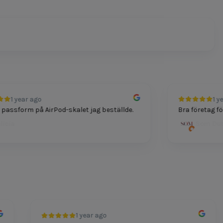
1 year ago
1 year
ssform på AirPod-skalet jag beställde.
Bra företag för te
ia
Som Dutt
1 year ago