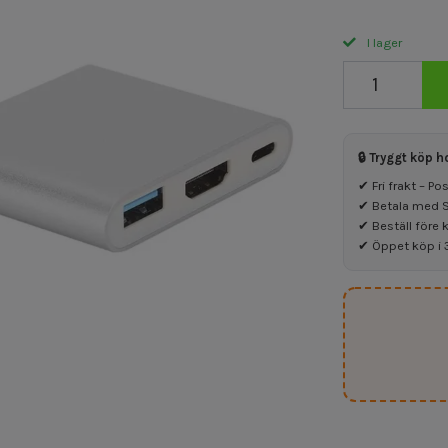
I lager
🔒 Tryggt köp h
✔ Fri frakt – P
✔ Betala med Sw
✔ Beställ före 
✔ Öppet köp i 