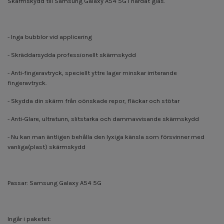
Skärmskydd till Samsung Galaxy A54 5G i härdat glas.
- Inga bubblor vid applicering
- Skräddarsydda professionellt skärmskydd
- Anti-fingeravtryck, speciellt yttre lager minskar irriterande
fingeravtryck.
- Skydda din skärm från oönskade repor, fläckar och stötar
- Anti-Glare, ultratunn, slitstarka och dammavvisande skärmskydd
- Nu kan man äntligen behålla den lyxiga känsla som försvinner med
vanliga(plast) skärmskydd
Passar: Samsung Galaxy A54 5G
Ingår i paketet: