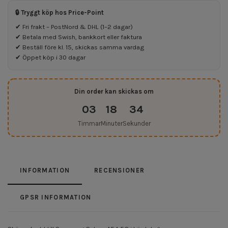
🔒 Tryggt köp hos Price-Point
✔ Fri frakt – PostNord & DHL (1–2 dagar)
✔ Betala med Swish, bankkort eller faktura
✔ Beställ före kl. 15, skickas samma vardag
✔ Öppet köp i 30 dagar
Din order kan skickas om
03
18
33
Timmar
Minuter
Sekunder
INFORMATION
RECENSIONER
GPSR INFORMATION