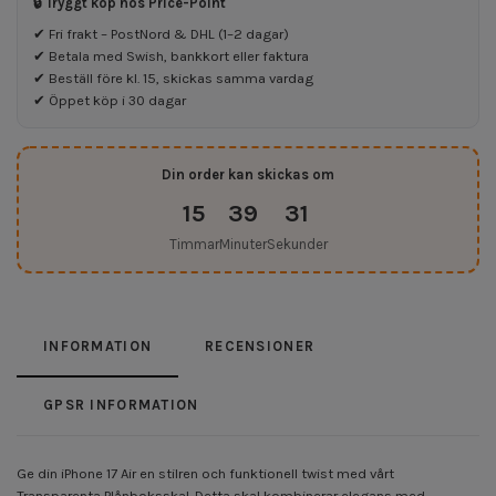
🔒 Tryggt köp hos Price-Point
✔ Fri frakt – PostNord & DHL (1–2 dagar)
✔ Betala med Swish, bankkort eller faktura
✔ Beställ före kl. 15, skickas samma vardag
✔ Öppet köp i 30 dagar
Din order kan skickas om
15
39
31
Timmar
Minuter
Sekunder
INFORMATION
RECENSIONER
GPSR INFORMATION
Ge din iPhone 17 Air en stilren och funktionell twist med vårt
Transparenta Plånboksskal. Detta skal kombinerar elegans med