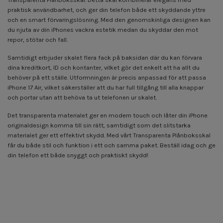
praktisk användbarhet, och ger din telefon både ett skyddande yttre
och en smart förvaringslösning. Med den genomskinliga designen kan
du njuta av din iPhones vackra estetik medan du skyddar den mot
repor, stötar och fall.
Samtidigt erbjuder skalet flera fack på baksidan där du kan förvara
dina kreditkort, ID och kontanter, vilket gör det enkelt att ha allt du
behöver på ett ställe. Utformningen är precis anpassad för att passa
iPhone 17 Air, vilket säkerställer att du har full tillgång till alla knappar
och portar utan att behöva ta ut telefonen ur skalet.
Det transparenta materialet ger en modern touch och låter din iPhone
originaldesign komma till sin rätt, samtidigt som det slitstarka
materialet ger ett effektivt skydd. Med vårt Transparenta Plånboksskal
får du både stil och funktion i ett och samma paket. Beställ idag och ge
din telefon ett både snyggt och praktiskt skydd!