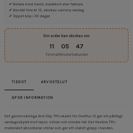
✔ Betala med Swish, bankkort eller faktura
✔ Beställ före kl. 15, skickas samma vardag
✔ Öppet köp i 30 dagar
Din order kan skickas om
11
05
47
Timmar
Minuter
Sekunder
TIEDOT
ARVOSTELUT
GPSR INFORMATION
Det genomskinliga Anti-Slip TPU-skalet för OnePlus 13 ger ett pålitligt
vardagsskydd mot repor, stötar och mindre fall. Det flexibla TPU-
materialet absorberar stötar och ger ett stabilt grepp i handen,