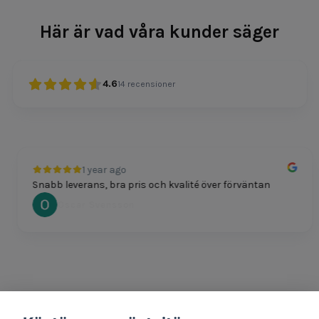
Här är vad våra kunder säger
4.6
14
recensioner
1 year ago
Snabb leverans, bra pris och kvalité över förväntan
Oscar Svensson