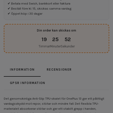
✔ Betala med Swish, bankkort eller faktura
✔ Beställ före kl. 15, skickas samma vardag
✔ Öppet köp i 30 dagar
Din order kan skickas om
19
25
51
Timmar
Minuter
Sekunder
INFORMATION
RECENSIONER
GPSR INFORMATION
Det genomskinliga Anti-Slip TPU-skalet för OnePlus 13 ger ett pålitligt
vardagsskydd mot repor, stötar och mindre fall. Det flexibla TPU-
materialet absorberar stötar och ger ett stabilt grepp i handen,