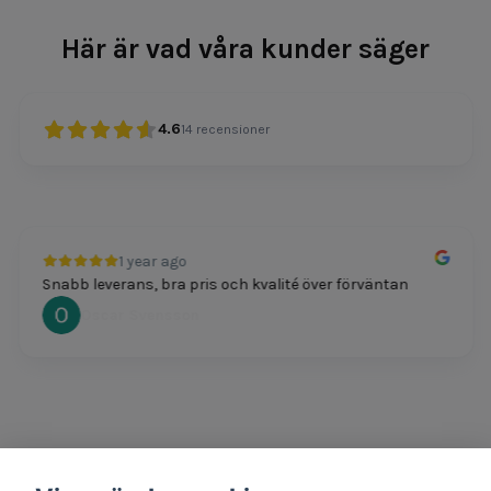
Här är vad våra kunder säger
4.6
14
recensioner
1 year ago
Snabb leverans, bra pris och kvalité över förväntan
Oscar Svensson