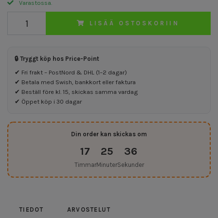
Varastossa.
LISÄÄ OSTOSKORIIN
🔒 Tryggt köp hos Price-Point
✔ Fri frakt – PostNord & DHL (1–2 dagar)
✔ Betala med Swish, bankkort eller faktura
✔ Beställ före kl. 15, skickas samma vardag
✔ Öppet köp i 30 dagar
Din order kan skickas om
17
25
36
Timmar
Minuter
Sekunder
TIEDOT
ARVOSTELUT