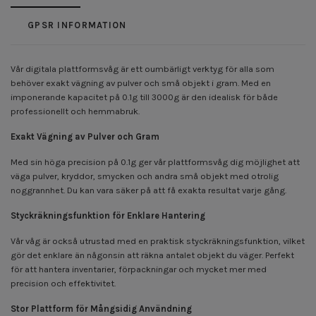
GPSR INFORMATION
Vår digitala plattformsvåg är ett oumbärligt verktyg för alla som
behöver exakt vägning av pulver och små objekt i gram. Med en
imponerande kapacitet på 0.1g till 3000g är den idealisk för både
professionellt och hemmabruk.
Exakt Vägning av Pulver och Gram
Med sin höga precision på 0.1g ger vår plattformsvåg dig möjlighet att
väga pulver, kryddor, smycken och andra små objekt med otrolig
noggrannhet. Du kan vara säker på att få exakta resultat varje gång.
Styckräkningsfunktion för Enklare Hantering
Vår våg är också utrustad med en praktisk styckräkningsfunktion, vilket
gör det enklare än någonsin att räkna antalet objekt du väger. Perfekt
för att hantera inventarier, förpackningar och mycket mer med
precision och effektivitet.
Stor Plattform för Mångsidig Användning