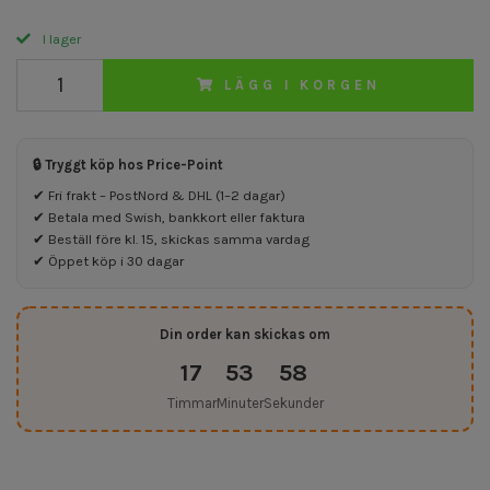
I lager
LÄGG I KORGEN
🔒 Tryggt köp hos Price-Point
✔ Fri frakt – PostNord & DHL (1–2 dagar)
✔ Betala med Swish, bankkort eller faktura
✔ Beställ före kl. 15, skickas samma vardag
✔ Öppet köp i 30 dagar
Din order kan skickas om
17
53
58
Timmar
Minuter
Sekunder