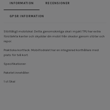
INFORMATION
RECENSIONER
GPSR INFORMATION
Stöttåligt mobilskal: Detta genomskinliga skal i mjukt TPU har extra
förstärkta kanter och skyddar din mobil från skador genom stötar och
repor.
Praktiska kortfack: Mobilfodralet har en integrerad korthållare med
plats för två kort.
Specifikationer:
Paketet innehåller:
1 st Skal