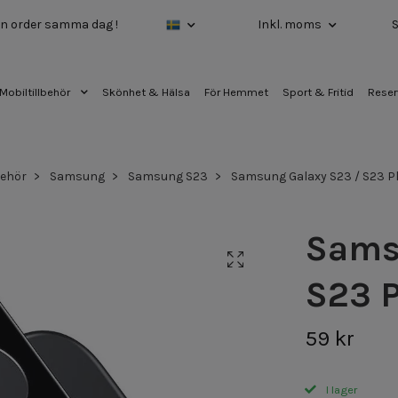
 din order samma dag !
Inkl. moms
Mobiltillbehör
Skönhet & Hälsa
För Hemmet
Sport & Fritid
Reser
behör
Samsung
Samsung S23
Samsung Galaxy S23 / S23 P
Sams
S23 
59 kr
I lager