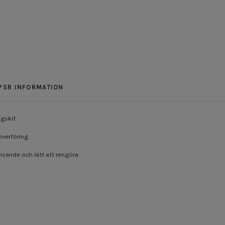
PSR INFORMATION
ngskit
överföring
sande och lätt att rengöra