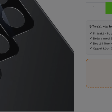
🔒 Tryggt köp h
✔ Fri frakt – P
✔ Betala med Sw
✔ Beställ före 
✔ Öppet köp i 