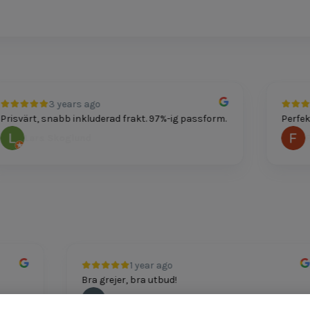
3 years ago
svärt, snabb inkluderad frakt. 97%-ig passform.
Perfekt p
Lars Skoglund
Feli
1 year ago
Bra grejer, bra utbud!
Andreas