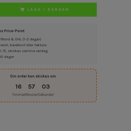
LÄGG I KORGEN
os Price-Point
ostNord & DHL (1–2 dagar)
ish, bankkort eller faktura
kl. 15, skickas samma vardag
30 dagar
Din order kan skickas om
16
57
02
Timmar
Minuter
Sekunder