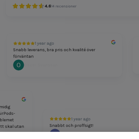
4.6
14
recensioner
1 year ago
Snabb leverans, bra pris och kvalité över
Pri
förväntan
Oscar Svensson
ch smidig
itt AirPods-
1 year ago
. Problemet
Snabbt och proffsigt!
t nytt skal utan
M Boshkov