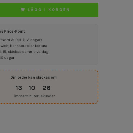
LÄGG I KORGEN
os Price-Point
ostNord & DHL (1–2 dagar)
ish, bankkort eller faktura
kl. 15, skickas samma vardag
30 dagar
Din order kan skickas om
13
10
25
Timmar
Minuter
Sekunder