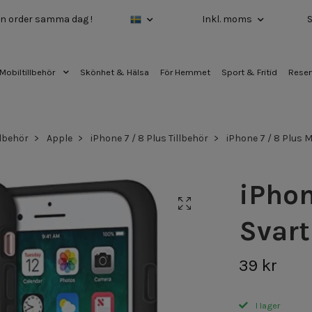
 din order samma dag !
Inkl. moms
Mobiltillbehör
Skönhet & Hälsa
För Hemmet
Sport & Fritid
Reser
llbehör
Apple
iPhone 7 / 8 Plus Tillbehör
iPhone 7 / 8 Plus M
iPhon
Svart
39 kr
I lager