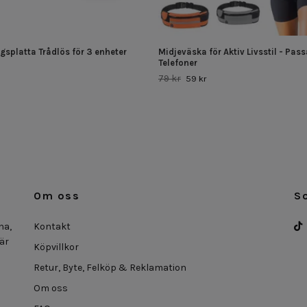
gsplatta Trådlös för 3 enheter
Midjeväska för Aktiv Livsstil - Pass
Telefoner
79 kr
59 kr
Om oss
S
na,
Kontakt
 är
Köpvillkor
Retur, Byte, Felköp & Reklamation
Om oss