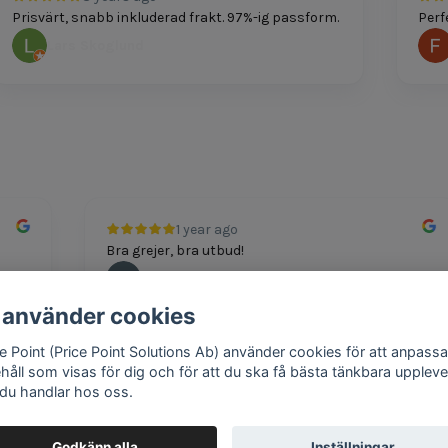
risvärt, snabb inkluderad frakt. 97%-ig passform.
Perfekt
Lars Skoglund
Fe
1 year ago
Bra grejer, bra utbud!
Andreas
 använder cookies
ce Point (Price Point Solutions Ab) använder cookies för att anpassa
ehåll som visas för dig och för att du ska få bästa tänkbara uppleve
 du handlar hos oss.
Google review widget
by
trustmary
Godkänn alla
Inställningar