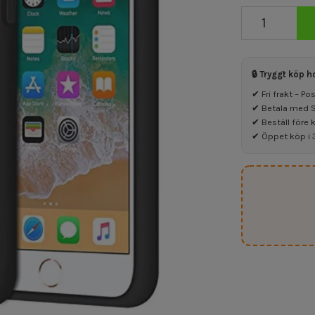
🔒 Tryggt köp h
✔ Fri frakt – P
✔ Betala med Sw
✔ Beställ före 
✔ Öppet köp i 