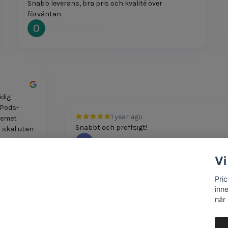
Snabb leverans, bra pris och kvalité över
P
förväntan
Oscar Svensson
 smidig
t AirPods-
1 year ago
Problemet
Snabbt och proffsigt!
nytt skal utan
M Boshkov
Vi
Pri
inn
när