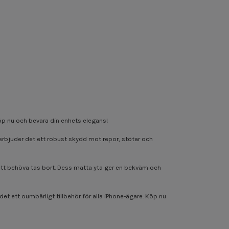
 Köp nu och bevara din enhets elegans!
al erbjuder det ett robust skydd mot repor, stötar och
tan att behöva tas bort. Dess matta yta ger en bekväm och
et ett oumbärligt tillbehör för alla iPhone-ägare. Köp nu