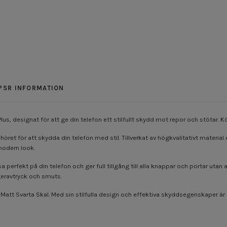
PSR INFORMATION
lus, designat för att ge din telefon ett stilfullt skydd mot repor och stötar.
behöret för att skydda din telefon med stil. Tillverkat av högkvalitativt materi
modern look.
assa perfekt på din telefon och ger full tillgång till alla knappar och portar u
geravtryck och smuts.
 Matt Svarta Skal. Med sin stilfulla design och effektiva skyddsegenskaper är d