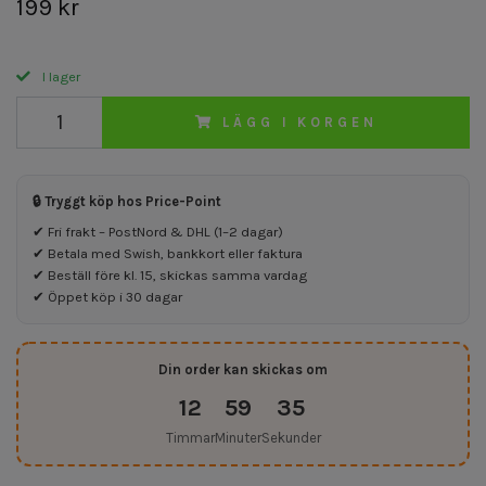
199 kr
I lager
LÄGG I KORGEN
🔒 Tryggt köp hos Price-Point
✔ Fri frakt – PostNord & DHL (1–2 dagar)
✔ Betala med Swish, bankkort eller faktura
✔ Beställ före kl. 15, skickas samma vardag
✔ Öppet köp i 30 dagar
Din order kan skickas om
12
59
35
Timmar
Minuter
Sekunder