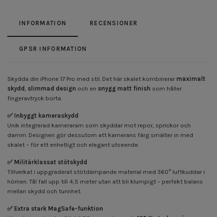
INFORMATION
RECENSIONER
GPSR INFORMATION
Skydda din iPhone 17 Pro med stil. Det här skalet kombinerar
maximalt
skydd
,
slimmad design
och en
snygg matt finish
som håller
fingeravtryck borta.
✅ Inbyggt kameraskydd
Unik integrerad kameraram som skyddar mot repor, sprickor och
damm. Designen gör dessutom att kamerans färg smälter in med
skalet – för ett enhetligt och elegant utseende.
✅ Militärklassat stötskydd
Tillverkat i uppgraderat stötdämpande material med 360° luftkuddar i
hörnen. Tål fall upp till 4,5 meter utan att bli klumpigt – perfekt balans
mellan skydd och tunnhet.
✅ Extra stark MagSafe-funktion