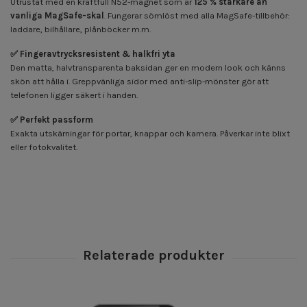
Utrustat med en kraftfull N52-magnet som är
125 % starkare än
vanliga MagSafe-skal
. Fungerar sömlöst med alla MagSafe-tillbehör:
laddare, bilhållare, plånböcker m.m.
✅ Fingeravtrycksresistent & halkfri yta
Den matta, halvtransparenta baksidan ger en modern look och känns
skön att hålla i. Greppvänliga sidor med anti-slip-mönster gör att
telefonen ligger säkert i handen.
✅ Perfekt passform
Exakta utskärningar för portar, knappar och kamera. Påverkar inte blixt
eller foto­kvalitet.