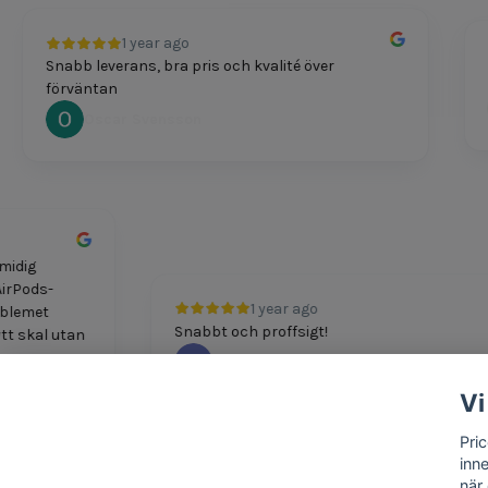
1 year ago
Snabb leverans, bra pris och kvalité över
Pri
förväntan
Oscar Svensson
ch smidig
itt AirPods-
1 year ago
. Problemet
Snabbt och proffsigt!
t nytt skal utan
M Boshkov
Vi
Pri
inn
när