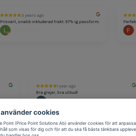
3 years ago
svärt, snabb inkluderad frakt. 97%-ig passform.
Perfekt p
Lars Skoglund
Feli
1 year ago
Bra grejer, bra utbud!
Andreas
 använder cookies
ce Point (Price Point Solutions Ab) använder cookies för att anpassa
ehåll som visas för dig och för att du ska få bästa tänkbara uppleve
 du handlar hos oss.