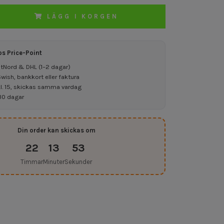
LÄGG I KORGEN
os Price-Point
ostNord & DHL (1–2 dagar)
ish, bankkort eller faktura
kl. 15, skickas samma vardag
30 dagar
Din order kan skickas om
22
13
52
Timmar
Minuter
Sekunder