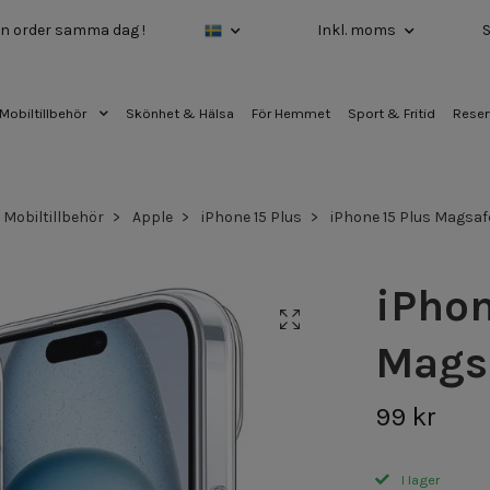
 din order samma dag !
Inkl. moms
Mobiltillbehör
Skönhet & Hälsa
För Hemmet
Sport & Fritid
Reser
Mobiltillbehör
Apple
iPhone 15 Plus
iPhone 15 Plus Magsaf
iPhon
Mags
99 kr
I lager