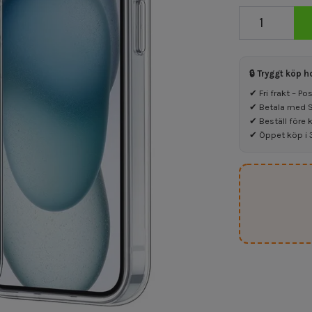
🔒 Tryggt köp h
✔ Fri frakt – P
✔ Betala med Sw
✔ Beställ före 
✔ Öppet köp i 