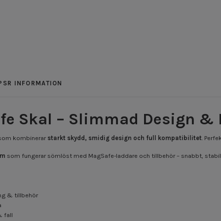
PSR INFORMATION
fe Skal – Slimmad Design & 
l som kombinerar
starkt skydd, smidig design och full kompatibilitet
. Perf
rm
som fungerar sömlöst med MagSafe-laddare och tillbehör – snabbt, stabilt
g & tillbehör
a
 fall