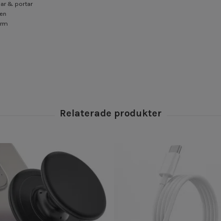
par & portar
len
ärm