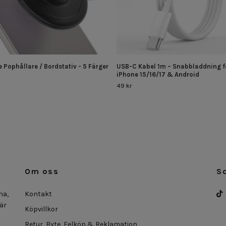
 Pophållare / Bordstativ - 5 Färger
USB-C Kabel 1m – Snabbladdning f
iPhone 15/16/17 & Android
49 kr
Om oss
S
na,
Kontakt
 är
Köpvillkor
Retur, Byte, Felköp & Reklamation