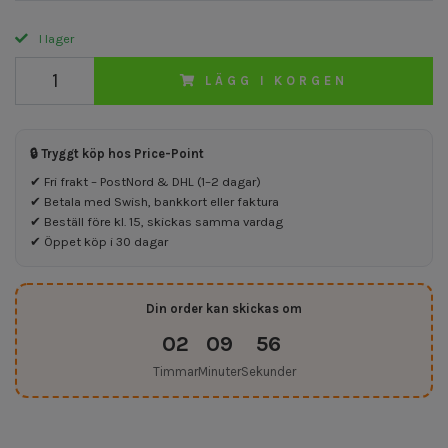
I lager
LÄGG I KORGEN
🔒 Tryggt köp hos Price-Point
✔ Fri frakt – PostNord & DHL (1–2 dagar)
✔ Betala med Swish, bankkort eller faktura
✔ Beställ före kl. 15, skickas samma vardag
✔ Öppet köp i 30 dagar
Din order kan skickas om
02
09
55
Timmar
Minuter
Sekunder