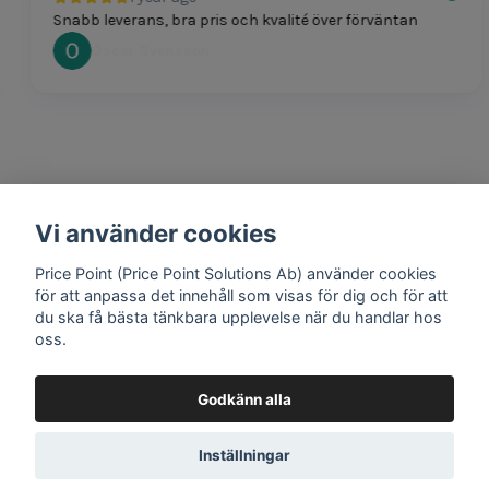
Snabb leverans, bra pris och kvalité över förväntan
Oscar Svensson
Vi använder cookies
1 year ago
Bra produkter och snabb frakt!
Price Point (Price Point Solutions Ab) använder cookies
Mathias Johansson
för att anpassa det innehåll som visas för dig och för att
du ska få bästa tänkbara upplevelse när du handlar hos
oss.
Godkänn alla
Google review widget
by
trustmary
Inställningar