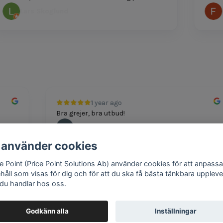
Lars Skoglund
Fel
1 year ago
Bra grejer, bra utbud!
Andreas
 använder cookies
ce Point (Price Point Solutions Ab) använder cookies för att anpassa
ehåll som visas för dig och för att du ska få bästa tänkbara uppleve
 du handlar hos oss.
Google review widget
by
trustmary
Godkänn alla
Inställningar