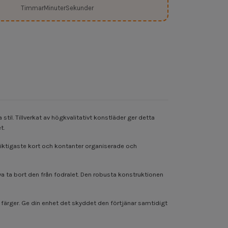
Timmar
Minuter
Sekunder
stil. Tillverkat av högkvalitativt konstläder ger detta
t.
na viktigaste kort och kontanter organiserade och
öva ta bort den från fodralet. Den robusta konstruktionen
 färger. Ge din enhet det skyddet den förtjänar samtidigt