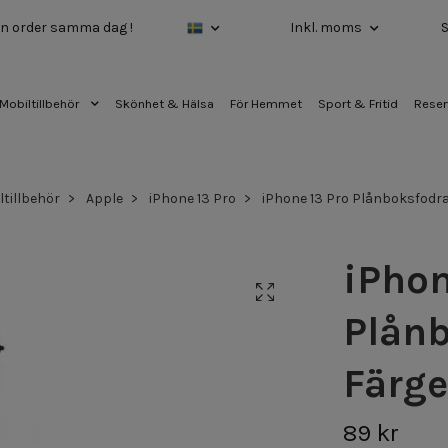
 din order samma dag !
Inkl. moms
Mobiltillbehör
Skönhet & Hälsa
För Hemmet
Sport & Fritid
Reser
ltillbehör
Apple
iPhone 13 Pro
iPhone 13 Pro Plånboksfodral
iPhon
Plånb
Färge
89 kr