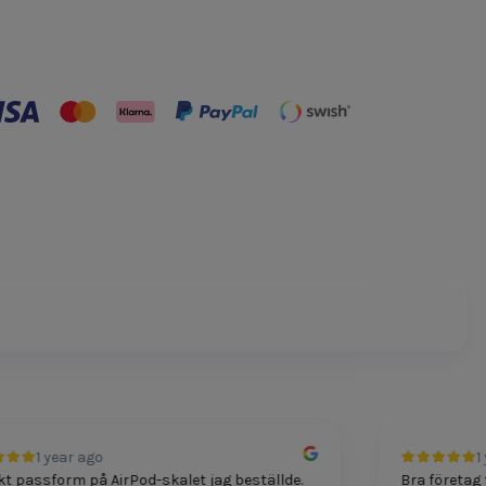
1 year ago
1 ye
passform på AirPod-skalet jag beställde.
Bra företag för 