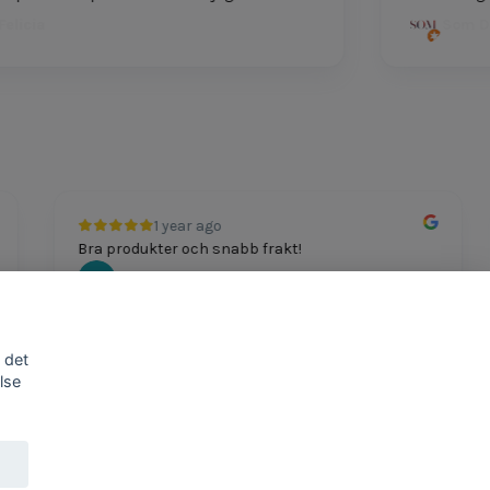
icia
Som Dutt
1 year ago
Bra produkter och snabb frakt!
Mathias Johansson
 det
lse