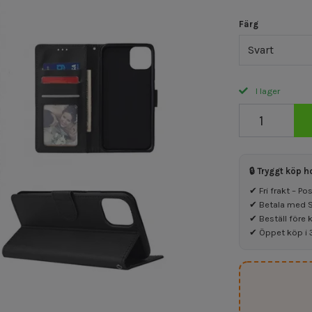
Färg
Svart
I lager
🔒 Tryggt köp h
✔ Fri frakt – P
✔ Betala med Sw
✔ Beställ före 
✔ Öppet köp i 