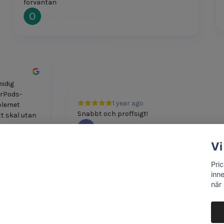
förväntan
Oscar Svensson
h smidig
tt AirPods-
1 year ago
 Problemet
Snabbt och proffsigt!
 nytt skal utan
M Boshkov
Vi
Pri
inn
när