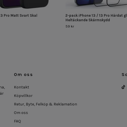
13 Pro Matt Svart Skal
2-pack iPhone 13 / 13 Pro Härdat g
Heltäckande Skärmskydd
59 kr
Om oss
S
na,
Kontakt
 är
Köpvillkor
Retur, Byte, Felköp & Reklamation
Om oss
FAQ