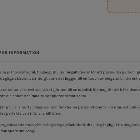
PSR INFORMATION
a plånboksfodral, tillgängligt i tre färgalternativ för att passa din personliga 
gliga skador, samtidigt som det lägger till en touch av elegans till din enhe
kontanter eller kvitton, vilket gör det till en idealisk lösning för att hålla di
t din enhet och dina tillhörigheter förblir säkra.
gång till alla portar, knappar och funktioner på din iPhone 13 Pro utan att beh
 perfekta valet för alla tillfällen.
 organiserade med vårt mångsidiga plånboksfodral, tillgängligt i tre eleganta
plånboksfodral idag!