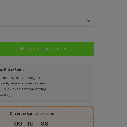
LÄGG I KORGEN
os Price-Point
ostNord & DHL (1–2 dagar)
ish, bankkort eller faktura
kl. 15, skickas samma vardag
30 dagar
Din order kan skickas om
00
10
07