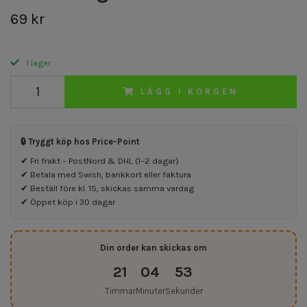
69 kr
I lager
LÄGG I KORGEN
🔒 Tryggt köp hos Price-Point
✔ Fri frakt – PostNord & DHL (1–2 dagar)
✔ Betala med Swish, bankkort eller faktura
✔ Beställ före kl. 15, skickas samma vardag
✔ Öppet köp i 30 dagar
Din order kan skickas om
21
04
53
Timmar
Minuter
Sekunder