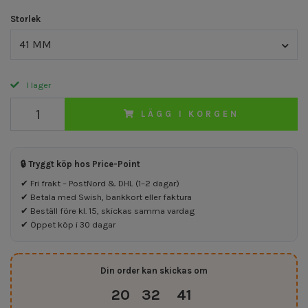
Storlek
41 MM
I lager
LÄGG I KORGEN
🔒 Tryggt köp hos Price-Point
✔ Fri frakt – PostNord & DHL (1–2 dagar)
✔ Betala med Swish, bankkort eller faktura
✔ Beställ före kl. 15, skickas samma vardag
✔ Öppet köp i 30 dagar
Din order kan skickas om
20
32
40