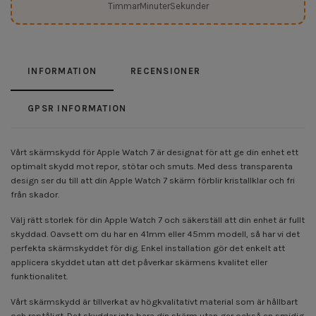
Timmar
Minuter
Sekunder
INFORMATION
RECENSIONER
GPSR INFORMATION
Vårt skärmskydd för Apple Watch 7 är designat för att ge din enhet ett
optimalt skydd mot repor, stötar och smuts. Med dess transparenta
design ser du till att din Apple Watch 7 skärm förblir kristallklar och fri
från skador.
Välj rätt storlek för din Apple Watch 7 och säkerställ att din enhet är fullt
skyddad. Oavsett om du har en 41mm eller 45mm modell, så har vi det
perfekta skärmskyddet för dig. Enkel installation gör det enkelt att
applicera skyddet utan att det påverkar skärmens kvalitet eller
funktionalitet.
Vårt skärmskydd är tillverkat av högkvalitativt material som är hållbart
och reptåligt. Det skyddar inte bara din skärm utan ger också en smidig