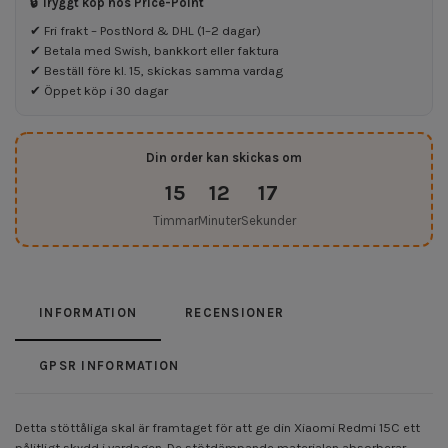
🔒 Tryggt köp hos Price-Point
✔ Fri frakt – PostNord & DHL (1–2 dagar)
✔ Betala med Swish, bankkort eller faktura
✔ Beställ före kl. 15, skickas samma vardag
✔ Öppet köp i 30 dagar
Din order kan skickas om
15
12
17
Timmar
Minuter
Sekunder
INFORMATION
RECENSIONER
GPSR INFORMATION
Detta stöttåliga skal är framtaget för att ge din Xiaomi Redmi 15C ett
pålitligt skydd i vardagen. De stötdämpande materialen absorberar