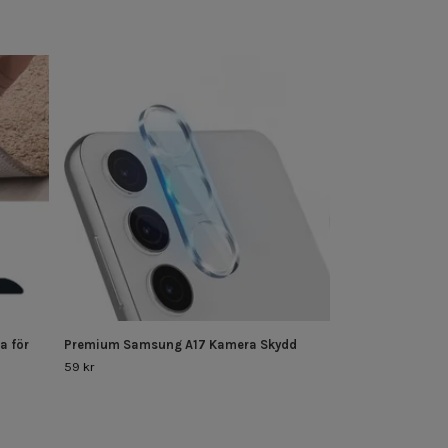
Nothing Phone 4
Glas 1-Pack
69 kr
a för
Premium Samsung A17 Kamera Skydd
59 kr