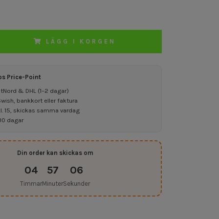
LÄGG I KORGEN
os Price-Point
ostNord & DHL (1–2 dagar)
ish, bankkort eller faktura
kl. 15, skickas samma vardag
30 dagar
Din order kan skickas om
04
57
05
Timmar
Minuter
Sekunder