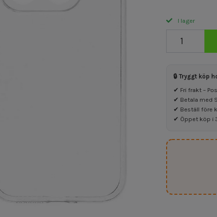
I lager
🔒 Tryggt köp h
✔ Fri frakt – P
✔ Betala med Sw
✔ Beställ före 
✔ Öppet köp i 