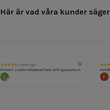
Här är vad våra kunder säger
3 years ago
isvärt, snabb inkluderad frakt. 97%-ig passform.
Perfekt p
Lars Skoglund
Feli