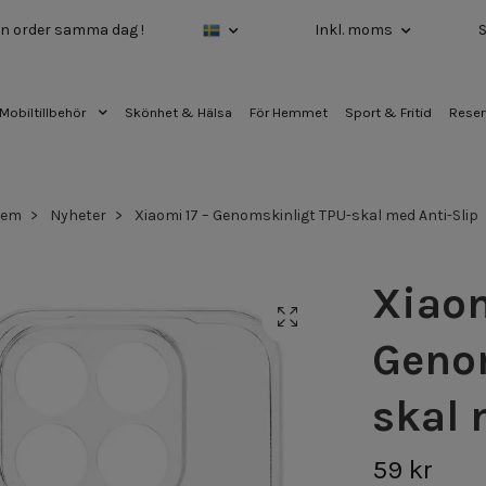
 din order samma dag !
Inkl. moms
Mobiltillbehör
Skönhet & Hälsa
För Hemmet
Sport & Fritid
Reser
Hem
Nyheter
Xiaomi 17 – Genomskinligt TPU-skal med Anti-Slip
Xiaom
Geno
skal 
59 kr