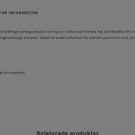
PSR INFORMATION
tt pålitligt vardagsskydd mot repor, stötar och mindre fall. Det flexibla TPU-m
ginaldesign bevaras. Skalet är exakt utformat för perfekt passform och smi
rtar och kamera