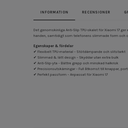
INFORMATION
RECENSIONER
G
Det genomskinliga Anti-Slip TPU-skalet för Xiaomi 17 ger e
handen, samtidigt som telefonens slimmade form och ori
Egenskaper & fördelar
✔ Flexibelt TPU-material – Stötdämpande och slitstarkt
✔ Slimmad & lätt design – Skyddar utan extra bulk
✔ Anti-Slip-yta – Bättre grepp och minskad halkrisk
✔ Precisionsutskärningar – Full åtkomst till knappar, po
✔ Perfekt passform – Anpassat för Xiaomi 17