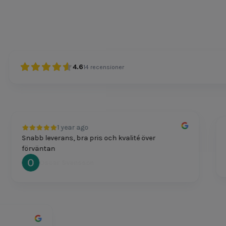
4.6
14
recensioner
1 year ago
Snabb leverans, bra pris och kvalité över
Pr
förväntan
Oscar Svensson