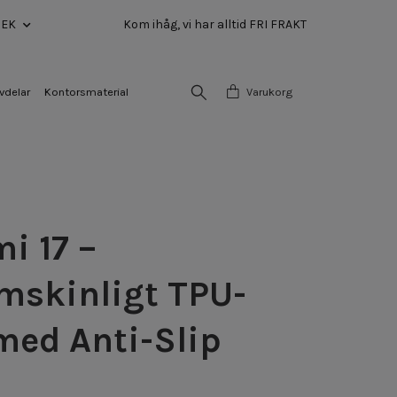
SEK
Kom ihåg, vi har alltid FRI FRAKT
vdelar
Kontorsmaterial
Varukorg
i 17 –
mskinligt TPU-
med Anti-Slip