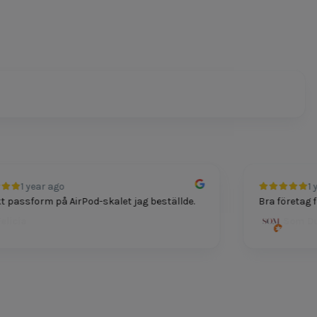
1 year ago
1 yea
assform på AirPod-skalet jag beställde.
Bra företag för t
cia
Som Dutt