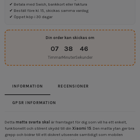
✔ Betala med Swish, bankkort eller faktura
✔ Beställ före kl. 15, skickas samma vardag
✔ Öppet köp i 30 dagar
Din order kan skickas om
07
38
46
Timmar
Minuter
Sekunder
INFORMATION
RECENSIONER
GPSR INFORMATION
Detta
matta svarta skal
är framtaget för dig som vill ha ett enkelt,
funktionellt och stilrent skydd till din
Xiaomi 15
. Den matta ytan ger bra
grepp och bidrar till ett diskret utseende samtidigt som mobilen