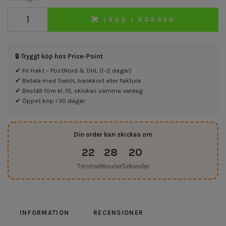
LÄGG I KORGEN
🔒 Tryggt köp hos Price-Point
✔ Fri frakt – PostNord & DHL (1–2 dagar)
✔ Betala med Swish, bankkort eller faktura
✔ Beställ före kl. 15, skickas samma vardag
✔ Öppet köp i 30 dagar
Din order kan skickas om
22
28
19
Timmar
Minuter
Sekunder
INFORMATION
RECENSIONER