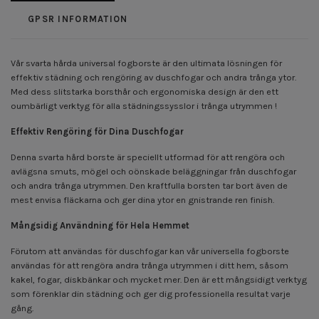
GPSR INFORMATION
Vår svarta hårda universal fogborste är den ultimata lösningen för
effektiv städning och rengöring av duschfogar och andra trånga ytor.
Med dess slitstarka borsthår och ergonomiska design är den ett
oumbärligt verktyg för alla städningssysslor i trånga utrymmen !
Effektiv Rengöring för Dina Duschfogar
Denna svarta hård borste är speciellt utformad för att rengöra och
avlägsna smuts, mögel och oönskade beläggningar från duschfogar
och andra trånga utrymmen. Den kraftfulla borsten tar bort även de
mest envisa fläckarna och ger dina ytor en gnistrande ren finish.
Mångsidig Användning för Hela Hemmet
Förutom att användas för duschfogar kan vår universella fogborste
användas för att rengöra andra trånga utrymmen i ditt hem, såsom
kakel, fogar, diskbänkar och mycket mer. Den är ett mångsidigt verktyg
som förenklar din städning och ger dig professionella resultat varje
gång.