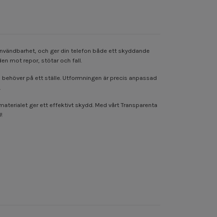
 användbarhet, och ger din telefon både ett skyddande
n mot repor, stötar och fall.
du behöver på ett ställe. Utformningen är precis anpassad
.
materialet ger ett effektivt skydd. Med vårt Transparenta
!