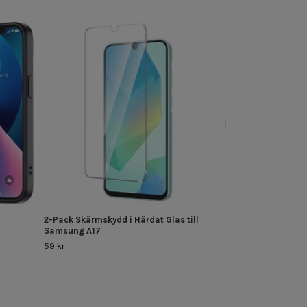
Premium Samsun
Skydd
79 kr
2-Pack Skärmskydd i Härdat Glas till
Samsung A17
59 kr