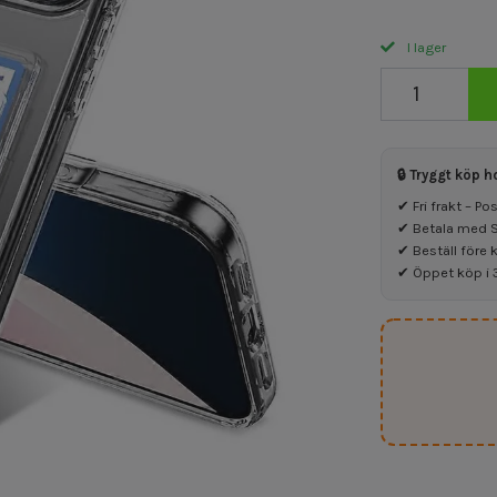
I lager
🔒 Tryggt köp h
✔ Fri frakt – P
✔ Betala med Sw
✔ Beställ före 
✔ Öppet köp i 