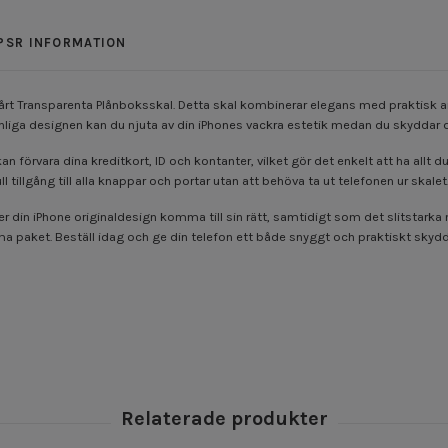
PSR INFORMATION
d vårt Transparenta Plånboksskal. Detta skal kombinerar elegans med praktisk
liga designen kan du njuta av din iPhones vackra estetik medan du skyddar de
n förvara dina kreditkort, ID och kontanter, vilket gör det enkelt att ha allt 
ull tillgång till alla knappar och portar utan att behöva ta ut telefonen ur skalet
 din iPhone originaldesign komma till sin rätt, samtidigt som det slitstarka 
ma paket. Beställ idag och ge din telefon ett både snyggt och praktiskt skydd