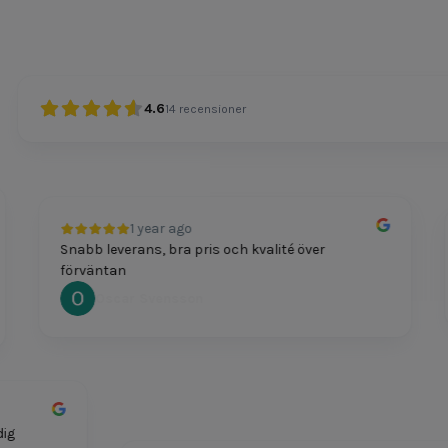
4.6
14
recensioner
1 year ago
Snabb leverans, bra pris och kvalité över
förväntan
Oscar Svensson
smidig