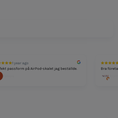
1 year ago
1 
t passform på AirPod-skalet jag beställde.
Bra företag fö
elicia
Som Du