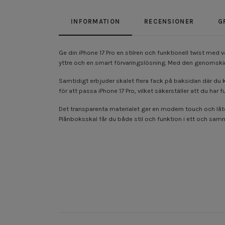
INFORMATION
RECENSIONER
G
Ge din iPhone 17 Pro en stilren och funktionell twist me
yttre och en smart förvaringslösning. Med den genomskin
Samtidigt erbjuder skalet flera fack på baksidan där du ka
för att passa iPhone 17 Pro, vilket säkerställer att du har f
Det transparenta materialet ger en modern touch och låter
Plånboksskal får du både stil och funktion i ett och sam