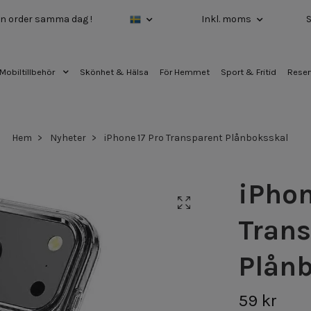
 din order samma dag !
Inkl. moms
Mobiltillbehör
Skönhet & Hälsa
För Hemmet
Sport & Fritid
Reser
Hem
Nyheter
iPhone 17 Pro Transparent Plånboksskal
iPhon
Trans
Plån
59 kr