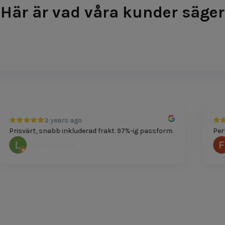
Här är vad våra kunder säger
3 years ago
Prisvärt, snabb inkluderad frakt. 97%-ig passform.
Perfek
Lars Skoglund
F