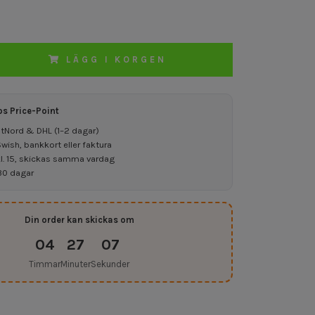
LÄGG I KORGEN
os Price-Point
ostNord & DHL (1–2 dagar)
ish, bankkort eller faktura
kl. 15, skickas samma vardag
30 dagar
Din order kan skickas om
04
27
06
Timmar
Minuter
Sekunder