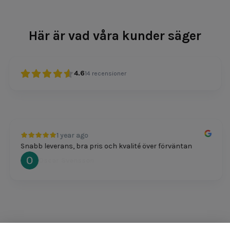
Här är vad våra kunder säger
4.6
14
recensioner
1 year ago
Snabb leverans, bra pris och kvalité över förväntan
Oscar Svensson