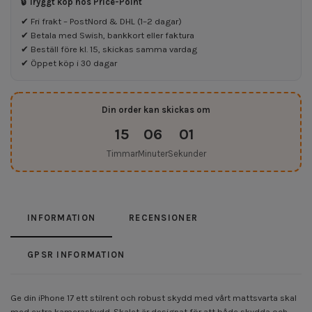
🔒 Tryggt köp hos Price-Point
✔ Fri frakt – PostNord & DHL (1–2 dagar)
✔ Betala med Swish, bankkort eller faktura
✔ Beställ före kl. 15, skickas samma vardag
✔ Öppet köp i 30 dagar
Din order kan skickas om
15
06
01
Timmar
Minuter
Sekunder
INFORMATION
RECENSIONER
GPSR INFORMATION
Ge din iPhone 17 ett stilrent och robust skydd med vårt mattsvarta skal
med extra kameraskydd. Skalet är designat för att både skydda och