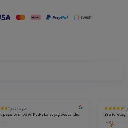
1 year ago
1 yea
assform på AirPod-skalet jag beställde.
Bra företag för t
cia
Som Dutt