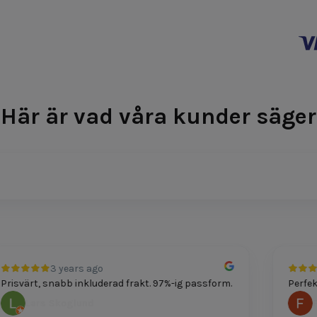
Här är vad våra kunder säger
3 years ago
svärt, snabb inkluderad frakt. 97%-ig passform.
Perfekt p
Lars Skoglund
Feli