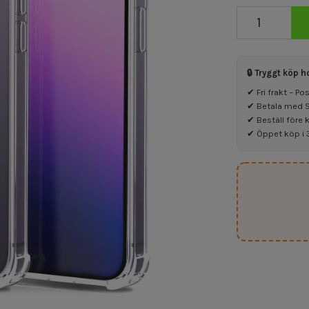
🔒 Tryggt köp h
✔ Fri frakt – P
✔ Betala med Sw
✔ Beställ före 
✔ Öppet köp i 