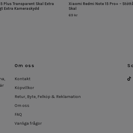
15 Plus Transparent Skal Extra
Xiaomi Redmi Note 15 Pro+ – Stöttå
igt Extra Kameraskydd
Skal
69 kr
Om oss
S
na,
Kontakt
 är
Köpvillkor
Retur, Byte, Felköp & Reklamation
Om oss
FAQ
Vanliga frågor