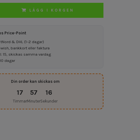
LÄGG I KORGEN
os Price-Point
ostNord & DHL (1–2 dagar)
ish, bankkort eller faktura
kl. 15, skickas samma vardag
30 dagar
Din order kan skickas om
17
57
15
Timmar
Minuter
Sekunder