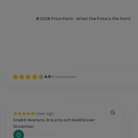
© 2026 Price Point - When the Price is the Point
4.6
14
recensioner
1 year ago
Snabb leverans, bra pris och kvalité över
Pri
förväntan
Oscar Svensson