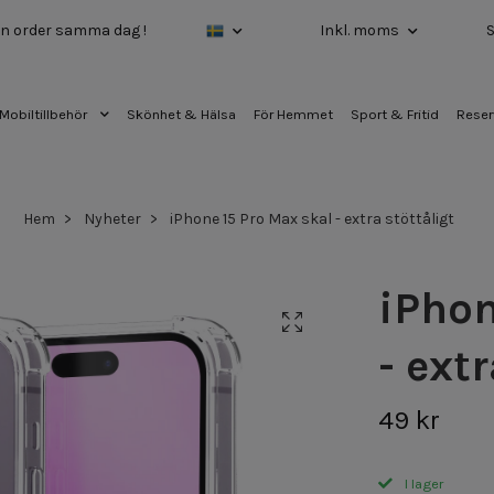
 din order samma dag !
Inkl. moms
Mobiltillbehör
Skönhet & Hälsa
För Hemmet
Sport & Fritid
Reser
Hem
Nyheter
iPhone 15 Pro Max skal - extra stöttåligt
iPhon
- extr
49 kr
I lager