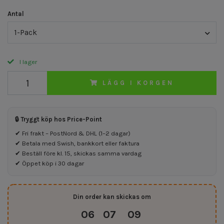
Antal
1-Pack
I lager
LÄGG I KORGEN
🔒 Tryggt köp hos Price-Point
✔ Fri frakt – PostNord & DHL (1–2 dagar)
✔ Betala med Swish, bankkort eller faktura
✔ Beställ före kl. 15, skickas samma vardag
✔ Öppet köp i 30 dagar
Din order kan skickas om
06
07
09