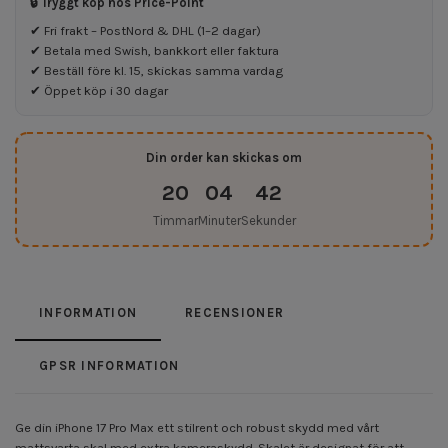
🔒 Tryggt köp hos Price-Point
✔ Fri frakt – PostNord & DHL (1–2 dagar)
✔ Betala med Swish, bankkort eller faktura
✔ Beställ före kl. 15, skickas samma vardag
✔ Öppet köp i 30 dagar
Din order kan skickas om
20
04
42
Timmar
Minuter
Sekunder
INFORMATION
RECENSIONER
GPSR INFORMATION
Ge din iPhone 17 Pro Max ett stilrent och robust skydd med vårt
mattsvarta skal med extra kameraskydd. Skalet är designat för att