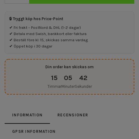
🔒 Tryggt köp hos Price-Point
✔ Fri frakt – PostNord & DHL (1–2 dagar)
✔ Betala med Swish, bankkort eller faktura
✔ Beställ före kl. 15, skickas samma vardag
✔ Öppet köp i 30 dagar
Din order kan skickas om
15
05
42
Timmar
Minuter
Sekunder
INFORMATION
RECENSIONER
GPSR INFORMATION