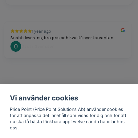
1 year ago
Snabb leverans, bra pris och kvalité över förväntan
Oscar Svensson
Vi använder cookies
1 year ago
Bra produkter och snabb frakt!
Price Point (Price Point Solutions Ab) använder cookies
Mathias Johansson
för att anpassa det innehåll som visas för dig och för att
du ska få bästa tänkbara upplevelse när du handlar hos
oss.