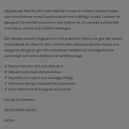
Skydda din iPad Pro 10.5 eller iPad Air 3 med ett stilrent vikbart fodral
som kombinerar smart funktionalitet med pålitligt skydd. Fodralet är
designat för perfekt passform och hjälper till att skydda surfplattan
mot repor, smuts och stötar i vardagen.
Det vikbara locket fungerar som ett praktiskt stativ och gör det enkelt
att använda din iPad för film, arbete eller videosamtal. Den tunna och
eleganta designen gör att surfplattan behåller sin smidiga känsla
samtidigt som alla funktioner är lättåtkomliga.
✔ Passar iPad Pro 10.5 och iPad Air 3
✔ Vikbart lock med stativfunktion
✔ Skyddar mot repor och vardagsslitage
✔ Slimmad design med perfekt passform
✔ Enkel åtkomst till knappar och portar
Passar modellerna
A2123 A2152 A2153
A2154