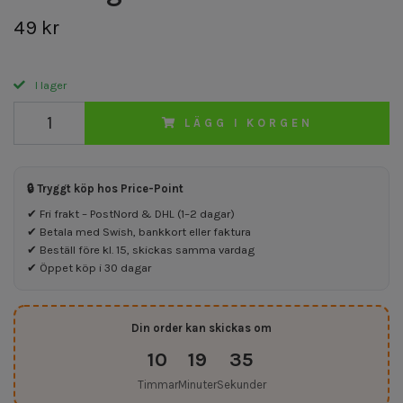
49 kr
I lager
LÄGG I KORGEN
🔒 Tryggt köp hos Price-Point
✔ Fri frakt – PostNord & DHL (1–2 dagar)
✔ Betala med Swish, bankkort eller faktura
✔ Beställ före kl. 15, skickas samma vardag
✔ Öppet köp i 30 dagar
Din order kan skickas om
10
19
35
Timmar
Minuter
Sekunder