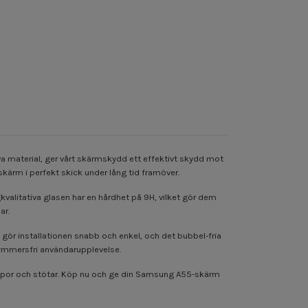
 material, ger vårt skärmskydd ett effektivt skydd mot
skärm i perfekt skick under lång tid framöver.
alitativa glasen har en hårdhet på 9H, vilket gör dem
ar.
gör installationen snabb och enkel, och det bubbel-fria
ekymmersfri användarupplevelse.
 repor och stötar. Köp nu och ge din Samsung A55-skärm