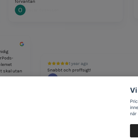
förväntan
Oscar Svensson
h smidig
tt AirPods-
1 year ago
 Problemet
Snabbt och proffsigt!
 nytt skal utan
M Boshkov
Vi
Pri
inn
när