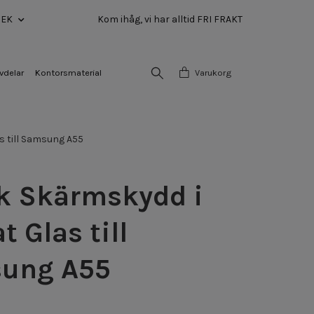
SEK
Kom ihåg, vi har alltid FRI FRAKT
vdelar
Kontorsmaterial
Varukorg
s till Samsung A55
k Skärmskydd i
t Glas till
ung A55