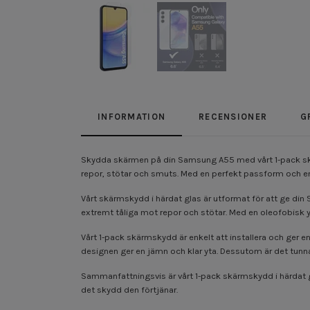
INFORMATION
RECENSIONER
G
Skydda skärmen på din Samsung A55 med vårt 1-pack skär
repor, stötar och smuts. Med en perfekt passform och enke
Vårt skärmskydd i härdat glas är utformat för att ge di
extremt tåliga mot repor och stötar. Med en oleofobisk yt
Vårt 1-pack skärmskydd är enkelt att installera och ger 
designen ger en jämn och klar yta. Dessutom är det tunna
Sammanfattningsvis är vårt 1-pack skärmskydd i härdat g
det skydd den förtjänar.