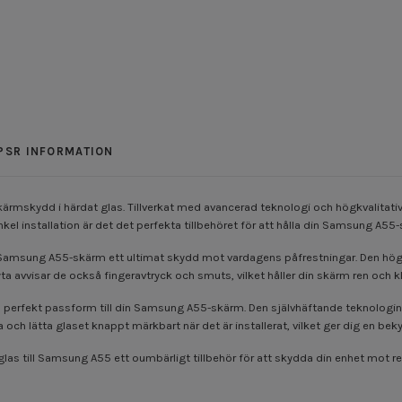
PSR INFORMATION
mskydd i härdat glas. Tillverkat med avancerad teknologi och högkvalitativa
l installation är det det perfekta tillbehöret för att hålla din Samsung A55-
n Samsung A55-skärm ett ultimat skydd mot vardagens påfrestningar. Den högkv
a avvisar de också fingeravtryck och smuts, vilket håller din skärm ren och kl
en perfekt passform till din Samsung A55-skärm. Den självhäftande teknologin 
 och lätta glaset knappt märkbart när det är installerat, vilket ger dig en b
las till Samsung A55 ett oumbärligt tillbehör för att skydda din enhet mot