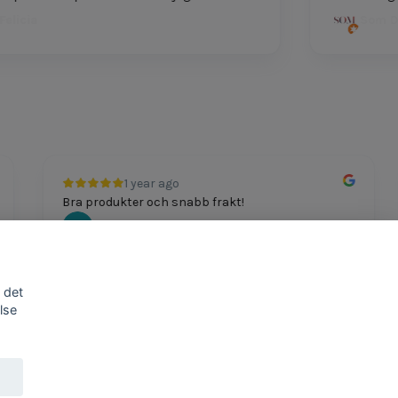
icia
Som Dutt
1 year ago
Bra produkter och snabb frakt!
Mathias Johansson
 det
lse