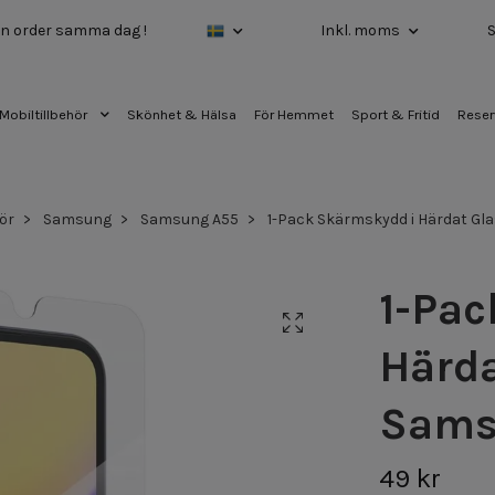
 din order samma dag !
Inkl. moms
Mobiltillbehör
Skönhet & Hälsa
För Hemmet
Sport & Fritid
Reser
ör
Samsung
Samsung A55
1-Pack Skärmskydd i Härdat Gla
1-Pac
Härda
Sams
49 kr