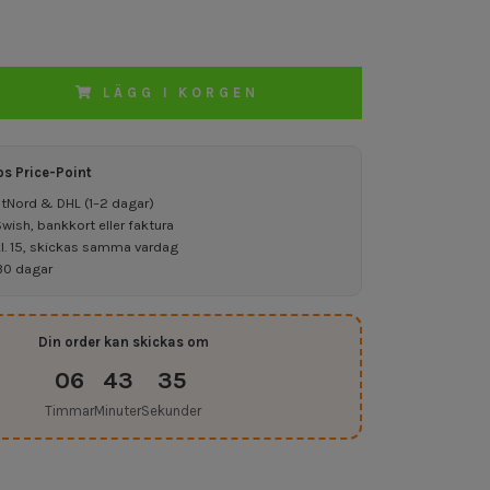
LÄGG I KORGEN
os Price-Point
ostNord & DHL (1–2 dagar)
ish, bankkort eller faktura
kl. 15, skickas samma vardag
30 dagar
Din order kan skickas om
06
43
34
Timmar
Minuter
Sekunder