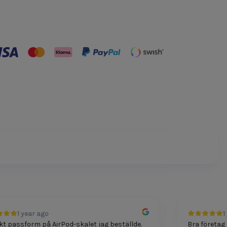
1 year ago
1 ye
passform på AirPod-skalet jag beställde.
Bra företag för 