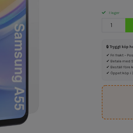
I lager
🔒 Tryggt köp h
✔ Fri frakt – P
✔ Betala med Sw
✔ Beställ före 
✔ Öppet köp i 