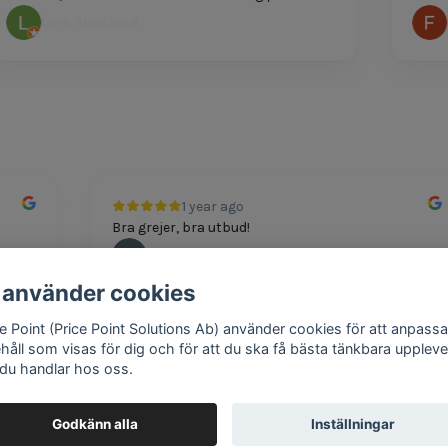
Lars Skoglund
Fel
1 year ago
Bra grejer, bra utbud!
Andreas
 använder cookies
ce Point (Price Point Solutions Ab) använder cookies för att anpassa
ehåll som visas för dig och för att du ska få bästa tänkbara uppleve
 du handlar hos oss.
Google review widget
by
trustmary
Godkänn alla
Inställningar