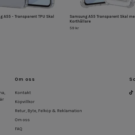
 A55 - Transparent TPU Skal
Samsung A55 Transparent Skal me
Korthållare
59 kr
Om oss
S
na,
Kontakt
 är
Köpvillkor
Retur, Byte, Felköp & Reklamation
Om oss
FAQ