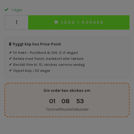
I lager
LÄGG I KORGEN
🔒 Tryggt köp hos Price-Point
✔ Fri frakt – PostNord & DHL (1–2 dagar)
✔ Betala med Swish, bankkort eller faktura
✔ Beställ före kl. 15, skickas samma vardag
✔ Öppet köp i 30 dagar
Din order kan skickas om
01
08
53
Timmar
Minuter
Sekunder