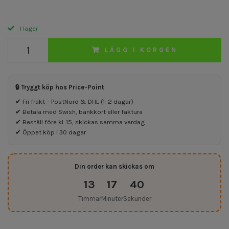
I lager
LÄGG I KORGEN
🔒 Tryggt köp hos Price-Point
✔ Fri frakt – PostNord & DHL (1–2 dagar)
✔ Betala med Swish, bankkort eller faktura
✔ Beställ före kl. 15, skickas samma vardag
✔ Öppet köp i 30 dagar
Din order kan skickas om
13
17
40
Timmar
Minuter
Sekunder