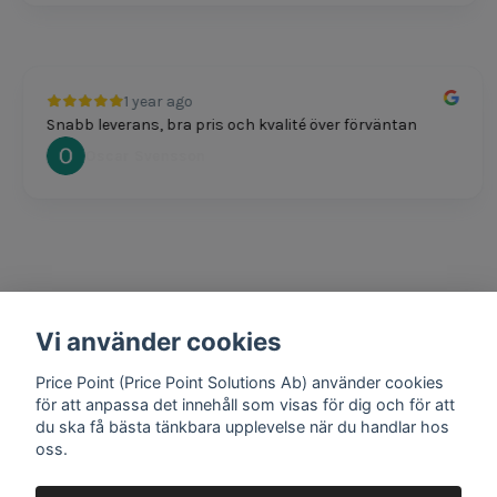
1 year ago
Snabb leverans, bra pris och kvalité över förväntan
Oscar Svensson
Vi använder cookies
1 year ago
Bra produkter och snabb frakt!
Price Point (Price Point Solutions Ab) använder cookies
Mathias Johansson
för att anpassa det innehåll som visas för dig och för att
du ska få bästa tänkbara upplevelse när du handlar hos
oss.