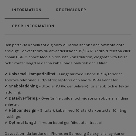
INFORMATION
RECENSIONER
GPSR INFORMATION
Den perfekta kabeln för dig som vill ladda snabbt och överföra data
smidigt – oavsett om du använder iPhone 15/16/17, Android-telefon eller
annan USB-C-enhet. Med sin robusta konstruktion, eleganta vita finish
och 1 meter längd är denna kabel både praktisk och stilren.
✔
Universell kompatibilitet
– Fungerar med iPhone 15/16/17-serien,
Android-telefoner, surfplattor, laptops och andra USB-C-enheter.
✔
Snabbladdning
– Stödjer PD (Power Delivery) för snabb och effektiv
laddning.
✔
Dataöverföring
– Överför filer, bilder och videor snabbt mellan dina
enheter.
✔
Hållbar design
– Slitstark kabel med förstärkta kontakter för lång
livslängd.
✔
Optimal längd
– 1 meter kabel ger frihet utan trassel.
Oavsett om du laddar din iPhone, en Samsung Galaxy, eller synkar en