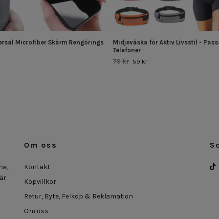
versal Microfiber Skärm Rengörings
Midjeväska för Aktiv Livsstil - Pass
Telefoner
79 kr
59 kr
Om oss
S
na,
Kontakt
 är
Köpvillkor
Retur, Byte, Felköp & Reklamation
Om oss