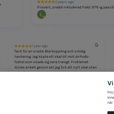
3 years ago
Prisvärt, snabb inkluderad frakt. 97%-ig passform.
Lars Skoglund
1 year ago
Tack för en snabb återkoppling och smidig
hantering. Jag köpte ett skal till mitt AirPods-
fodral som visade sig vara trasigt. Problemet
löstes enkelt genom att jag fick ett nytt skal utan
extra ko...
Visa mer
Vi
Tomas Malkey
Pri
inn
när