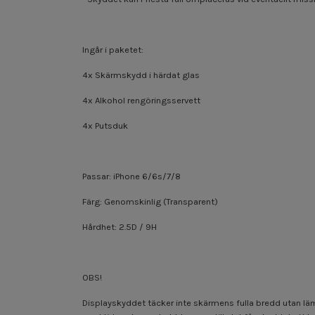
Ingår i paketet:
4x Skärmskydd i härdat glas
4x Alkohol rengöringsservett
4x Putsduk
Passar: iPhone 6/6s/7/8
Färg: Genomskinlig (Transparent)
Hårdhet: 2.5D / 9H
OBS!
Displayskyddet täcker inte skärmens fulla bredd utan lä