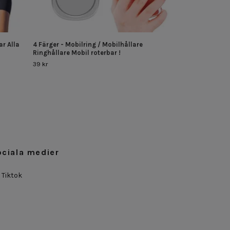
ar Alla
4 Färger - Mobilring / Mobilhållare
iPhone 7 / 8 / S
Ringhållare Mobil roterbar !
Plånboksfodral -
39 kr
99 kr
ociala medier
Tiktok