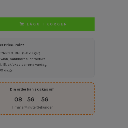
LÄGG I KORGEN
os Price-Point
ostNord & DHL (1–2 dagar)
ish, bankkort eller faktura
kl. 15, skickas samma vardag
30 dagar
Din order kan skickas om
08
56
56
Timmar
Minuter
Sekunder