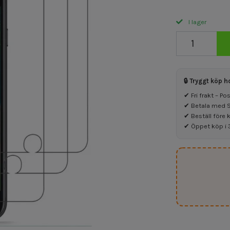
I lager
🔒 Tryggt köp h
✔ Fri frakt – P
✔ Betala med Sw
✔ Beställ före 
✔ Öppet köp i 