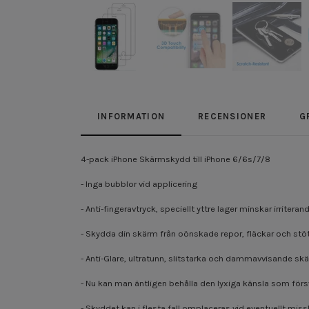
INFORMATION
RECENSIONER
G
4-pack iPhone Skärmskydd till iPhone 6/6s/7/8
- Inga bubblor vid applicering
- Anti-fingeravtryck, speciellt yttre lager minskar irriteran
- Skydda din skärm från oönskade repor, fläckar och stö
- Anti-Glare, ultratunn, slitstarka och dammavvisande s
- Nu kan man äntligen behålla den lyxiga känsla som för
- Skyddet kan i flesta fall omplaceras vid eventuellt mis