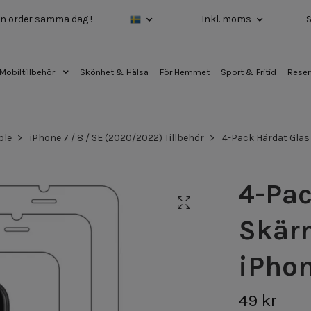
 din order samma dag !
Inkl. moms
Mobiltillbehör
Skönhet & Hälsa
För Hemmet
Sport & Fritid
Reser
ple
iPhone 7 / 8 / SE (2020/2022) Tillbehör
4-Pack Härdat Glas 
4-Pac
Skärm
iPhon
49 kr