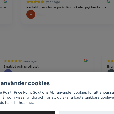
1 year ago
Perfekt passform på AirPod-skalet jag beställde.
Felicia
1 year ago
Snabbt och proffsigt!
M Boshkov
 använder cookies
ce Point (Price Point Solutions Ab) använder cookies för att anpassa
ehåll som visas för dig och för att du ska få bästa tänkbara uppleve
 du handlar hos oss.