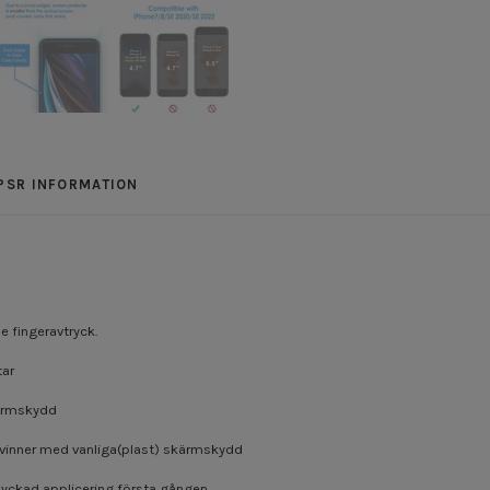
PSR INFORMATION
de fingeravtryck.
tar
kärmskydd
svinner med vanliga(plast) skärmskydd
slyckad applicering första gången