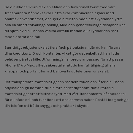
Ge din iPhone 17 Pro Max en stilren och funktionell twist med vårt
Transparenta Plånboksskal. Detta skal kombinerar elegans med
praktisk användbarhet, och ger din telefon både ett skyddande yttre
och en smart förvaringslösning. Med den genomskinliga designen kan
du njuta av din iPhones vackra estetik medan du skyddar den mot
repor, stötar och fall.
Samtidigt erbjuder skalet flera fack på baksidan där du kan förvara
dina kreditkort, ID och kontanter, vilket gör det enkelt att ha allt du
behöver på ett ställe. Utformningen är precis anpassad för att passa
iPhone 17 Pro Max, vilket säkerställer att du har full tillgång till alla
knappar och portar utan att behöva ta ut telefonen ur skalet.
Det transparenta materialet ger en modern touch och låter din iPhone
originaldesign komma till sin rätt, samtidigt som det slitstarka
materialet ger ett effektivt skydd. Med vårt Transparenta Plånboksskal
får du både stil och funktion i ett och samma paket. Beställ idag och ge
din telefon ett både snyggt och praktiskt skydd!