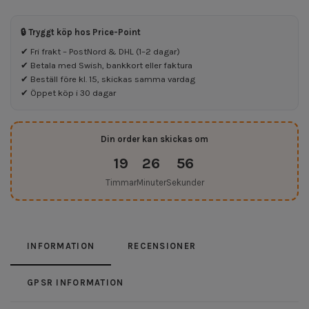
🔒 Tryggt köp hos Price-Point
✔ Fri frakt – PostNord & DHL (1–2 dagar)
✔ Betala med Swish, bankkort eller faktura
✔ Beställ före kl. 15, skickas samma vardag
✔ Öppet köp i 30 dagar
Din order kan skickas om
19
26
56
Timmar
Minuter
Sekunder
INFORMATION
RECENSIONER
GPSR INFORMATION