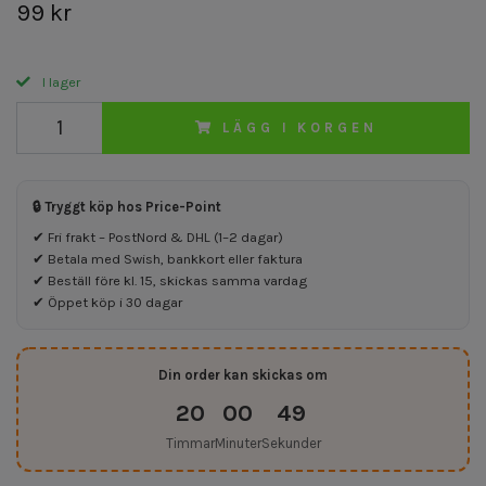
99 kr
I lager
LÄGG I KORGEN
🔒 Tryggt köp hos Price-Point
✔ Fri frakt – PostNord & DHL (1–2 dagar)
✔ Betala med Swish, bankkort eller faktura
✔ Beställ före kl. 15, skickas samma vardag
✔ Öppet köp i 30 dagar
Din order kan skickas om
20
00
48
Timmar
Minuter
Sekunder