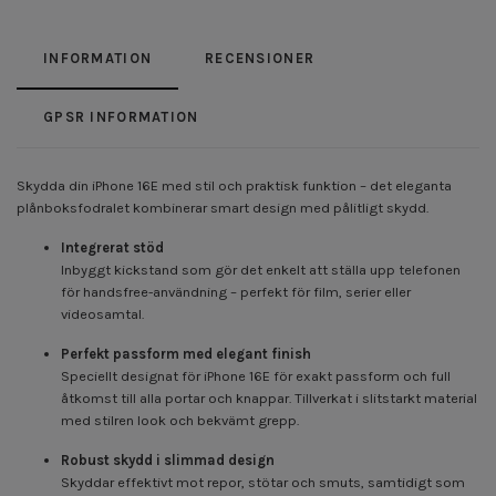
INFORMATION
RECENSIONER
GPSR INFORMATION
Skydda din iPhone 16E med stil och praktisk funktion – det eleganta
plånboksfodralet kombinerar smart design med pålitligt skydd.
Integrerat stöd
Inbyggt kickstand som gör det enkelt att ställa upp telefonen
för handsfree-användning – perfekt för film, serier eller
videosamtal.
Perfekt passform med elegant finish
Speciellt designat för iPhone 16E för exakt passform och full
åtkomst till alla portar och knappar. Tillverkat i slitstarkt material
med stilren look och bekvämt grepp.
Robust skydd i slimmad design
Skyddar effektivt mot repor, stötar och smuts, samtidigt som