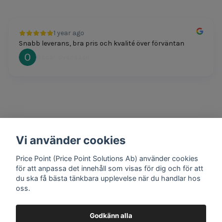
1 year ago
Snabb leverans, bra pris och kvalité över förväntan
Oscar Svensson
Vi använder cookies
1 year ago
Bra produkter och snabb frakt!
Price Point (Price Point Solutions Ab) använder cookies
Mathias Johansson
för att anpassa det innehåll som visas för dig och för att
du ska få bästa tänkbara upplevelse när du handlar hos
oss.
Godkänn alla