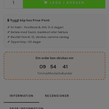
LÄGG I KORGEN
🔒 Tryggt köp hos Price-Point
✔ Fri frakt – PostNord & DHL (1–2 dagar)
✔ Betala med Swish, bankkort eller faktura
✔ Beställ före kl. 15, skickas samma vardag
✔ Öppet köp i 30 dagar
Din order kan skickas om
09
54
41
Timmar
Minuter
Sekunder
INFORMATION
RECENSIONER
GPSR INFORMATION