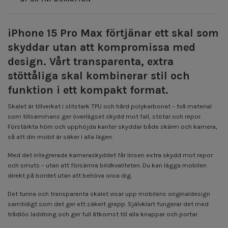
iPhone 15 Pro Max förtjänar ett skal som
skyddar utan att kompromissa med
design. Vårt transparenta, extra
stöttåliga skal kombinerar stil och
funktion i ett kompakt format.
Skalet är tillverkat i slitstark TPU och hård polykarbonat – två material
som tillsammans ger överlägset skydd mot fall, stötar och repor.
Förstärkta hörn och upphöjda kanter skyddar både skärm och kamera,
så att din mobil är säker i alla lägen.
Med det integrerade kameraskyddet får linsen extra skydd mot repor
och smuts – utan att försämra bildkvaliteten. Du kan lägga mobilen
direkt på bordet utan att behöva oroa dig.
Det tunna och transparenta skalet visar upp mobilens originaldesign
samtidigt som det ger ett säkert grepp. Självklart fungerar det med
trådlös laddning och ger full åtkomst till alla knappar och portar.