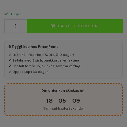
I lager
LÄGG I KORGEN
🔒 Tryggt köp hos Price-Point
✔ Fri frakt – PostNord & DHL (1–2 dagar)
✔ Betala med Swish, bankkort eller faktura
✔ Beställ före kl. 15, skickas samma vardag
✔ Öppet köp i 30 dagar
Din order kan skickas om
18
05
09
Timmar
Minuter
Sekunder