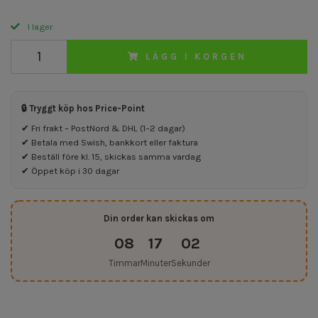
I lager
LÄGG I KORGEN
🔒 Tryggt köp hos Price-Point
✔ Fri frakt – PostNord & DHL (1–2 dagar)
✔ Betala med Swish, bankkort eller faktura
✔ Beställ före kl. 15, skickas samma vardag
✔ Öppet köp i 30 dagar
Din order kan skickas om
08
17
02
Timmar
Minuter
Sekunder