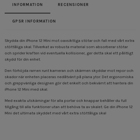
INFORMATION
RECENSIONER
GPSR INFORMATION
Skydda din iPhone 12 Mini mot oavsiktliga stötar och fall med vårt extra
stöttåliga skal. Tillverkat av robusta material som absorberar stötar
och sprider kraften vid eventuella kollisioner, ger detta skal ett pålitligt
skydd för din enhet.
Den förhöjda ramen runt kameran och skärmen skyddar mot repor och
skador när enheten placeras nedåtvänt på plana ytor. Det ergonomiska
och greppvänliga designen gör det enkelt och bekvämt att hantera din
iPhone 12 Mini med skal.
Med exakta utskärningar för alla portar och knappar behåller du full
tillgång till alla funktioner utan att behöva ta av skalet. Ge din iPhone 12
Mini det ultimata skyddet med vårt extra stöttåliga skal