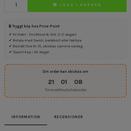
LÄGG I KORGEN
🔒 Tryggt köp hos Price-Point
✔ Fri frakt – PostNord & DHL (1–2 dagar)
✔ Betala med Swish, bankkort eller faktura
✔ Beställ före kl. 15, skickas samma vardag
✔ Öppet köp i 30 dagar
Din order kan skickas om
21
01
08
Timmar
Minuter
Sekunder
INFORMATION
RECENSIONER