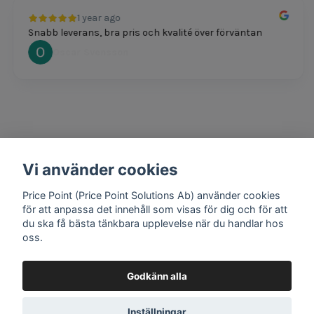
1 year ago
Snabb leverans, bra pris och kvalité över förväntan
Oscar Svensson
Vi använder cookies
1 year ago
Bra produkter och snabb frakt!
Price Point (Price Point Solutions Ab) använder cookies
Mathias Johansson
för att anpassa det innehåll som visas för dig och för att
du ska få bästa tänkbara upplevelse när du handlar hos
oss.
Godkänn alla
Google review widget
by
trustmary
Inställningar