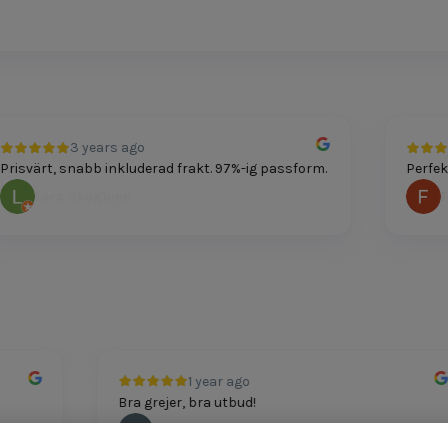
3 years ago
svärt, snabb inkluderad frakt. 97%-ig passform.
Perfekt p
Lars Skoglund
Feli
1 year ago
Bra grejer, bra utbud!
Andreas