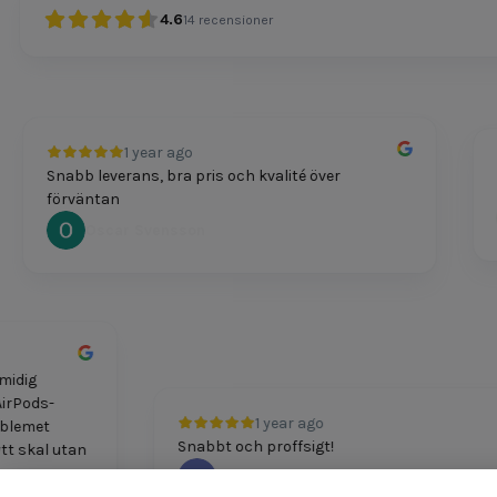
4.6
14
recensioner
1 year ago
Snabb leverans, bra pris och kvalité över
Pri
förväntan
Oscar Svensson
h smidig
itt AirPods-
1 year ago
. Problemet
Snabbt och proffsigt!
t nytt skal utan
M Boshkov