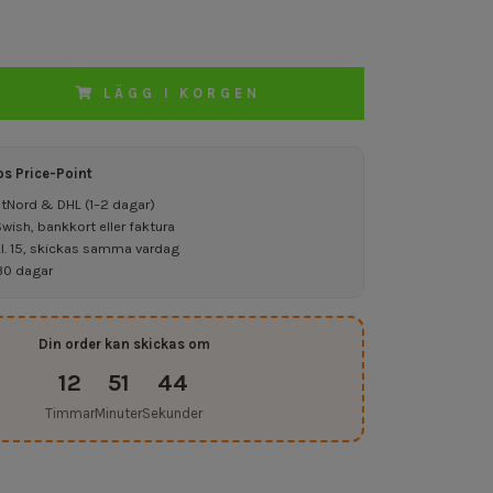
LÄGG I KORGEN
os Price-Point
ostNord & DHL (1–2 dagar)
ish, bankkort eller faktura
kl. 15, skickas samma vardag
30 dagar
Din order kan skickas om
12
51
43
Timmar
Minuter
Sekunder