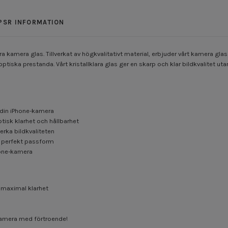
PSR INFORMATION
ra kamera glas. Tillverkat av högkvalitativt material, erbjuder vårt kamera gl
ska prestanda. Vårt kristallklara glas ger en skarp och klar bildkvalitet ut
r din iPhone-kamera
ptisk klarhet och hållbarhet
erka bildkvaliteten
ör perfekt passform
hone-kamera
 maximal klarhet
-kamera med förtroende!