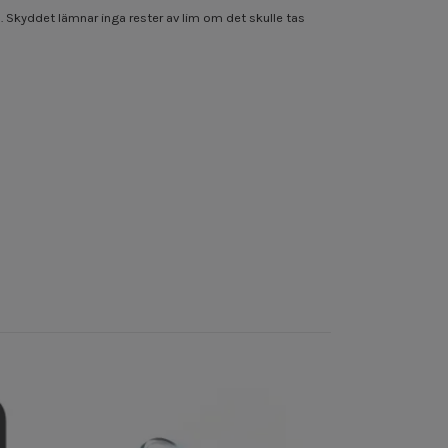
). Skyddet lämnar inga rester av lim om det skulle tas
OnePlus 13 – Sk
69 kr