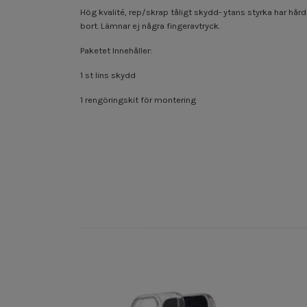
Hög kvalité, rep/skrap tåligt skydd- ytans styrka har hård
bort. Lämnar ej några fingeravtryck.
Paketet Innehåller:
1 st lins skydd
1 rengöringskit för montering