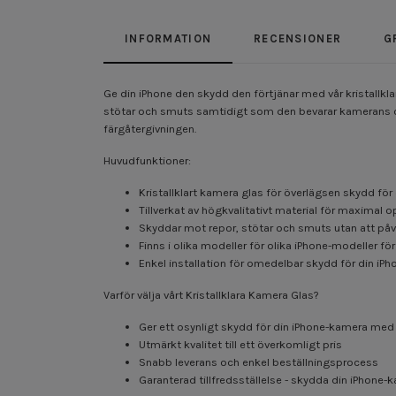
INFORMATION
RECENSIONER
G
Ge din iPhone den skydd den förtjänar med vår kristallkla
stötar och smuts samtidigt som den bevarar kamerans opti
färgåtergivningen.
Huvudfunktioner:
Kristallklart kamera glas för överlägsen skydd fö
Tillverkat av högkvalitativt material för maximal o
Skyddar mot repor, stötar och smuts utan att påv
Finns i olika modeller för olika iPhone-modeller f
Enkel installation för omedelbar skydd för din iP
Varför välja vårt Kristallklara Kamera Glas?
Ger ett osynligt skydd för din iPhone-kamera med
Utmärkt kvalitet till ett överkomligt pris
Snabb leverans och enkel beställningsprocess
Garanterad tillfredsställelse - skydda din iPhone