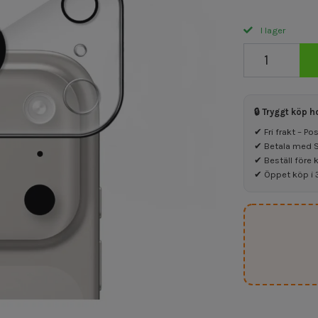
I lager
🔒 Tryggt köp h
✔ Fri frakt – P
✔ Betala med Sw
✔ Beställ före 
✔ Öppet köp i 