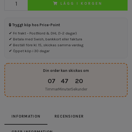
LÄGG I KORGEN
🔒 Tryggt köp hos Price-Point
✔ Fri frakt – PostNord & DHL (1–2 dagar)
✔ Betala med Swish, bankkort eller faktura
✔ Beställ före kl. 15, skickas samma vardag
✔ Öppet köp i 30 dagar
Din order kan skickas om
07
47
19
Timmar
Minuter
Sekunder
INFORMATION
RECENSIONER
GPSR INFORMATION