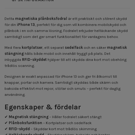
Detta
magnetiska plånboksfodral
är ett praktiskt och stilrent skydd
för din
iPhone 13
, perfekt för dig som vill kombinera mobilskydd och
plånbok i en och samma lösning. Fodralet erbjuder heltäckande skydd
samtidigt som det ger smart funktionalitet för vardagens behov.
Med flera
kortplatser
, ett separat
sedelfack
och en säker
magnetisk
stängning
hålls både mobil och innehåll tryggt på plats. Det
inbyggda
RFID-skyddet
hjälper till att skydda dina kort mot obehörig
trådlös scanning.
Designen är exakt anpassad för iPhone 13 och ger fri åtkomst till
knappar, portar och kamera. Samtidigt skyddas både skärm och
baksida effektivt mot repor, stötar och smuts – perfekt för daglig
användning.
Egenskaper & fördelar
✔
Magnetisk stängning
– Håller fodralet säkert stängt
✔
Plånboksfunktion
– Kortplatser och sedelfack
✔
RFID-skydd
– Skyddar kort mot trådlös skimming
✔
Heltäckande skydd
– Skyddar skärm, baksida och kanter