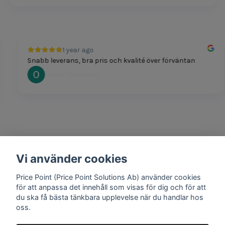
1 year ago
Snabb leverans, bra pris och kvalité över förväntan
Oscar Svensson
Vi använder cookies
1 year ago
Bra produkter och snabb frakt!
Price Point (Price Point Solutions Ab) använder cookies
Mathias Johansson
för att anpassa det innehåll som visas för dig och för att
du ska få bästa tänkbara upplevelse när du handlar hos
oss.