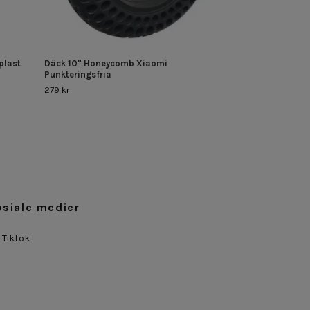
plast
Däck 10" Honeycomb Xiaomi
Punkteringsfria
279 kr
osiale medier
Tiktok