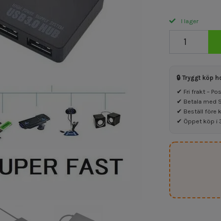
I lager
🔒 Tryggt köp h
✔ Fri frakt – P
✔ Betala med Sw
✔ Beställ före 
✔ Öppet köp i 