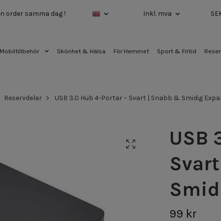
 din order samma dag !
Inkl. mva
SE
Mobiltillbehör
Skönhet & Hälsa
För Hemmet
Sport & Fritid
Reser
Reservdelar
USB 3.0 Hub 4-Portar – Svart | Snabb & Smidig Exp
USB 3
Svart
Smid
99 kr