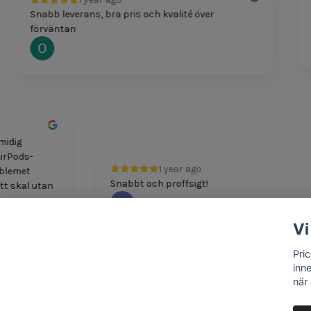
Snabb leverans, bra pris och kvalité över
Pri
förväntan
Oscar Svensson
h smidig
itt AirPods-
1 year ago
. Problemet
Snabbt och proffsigt!
t nytt skal utan
M Boshkov
Vi
Pri
inn
när