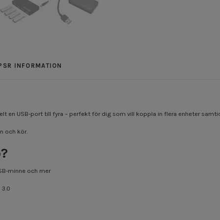
PSR INFORMATION
lt en USB-port till fyra – perfekt för dig som vill koppla in flera enheter samti
n och kör.
b?
USB-minne och mer
 3.0