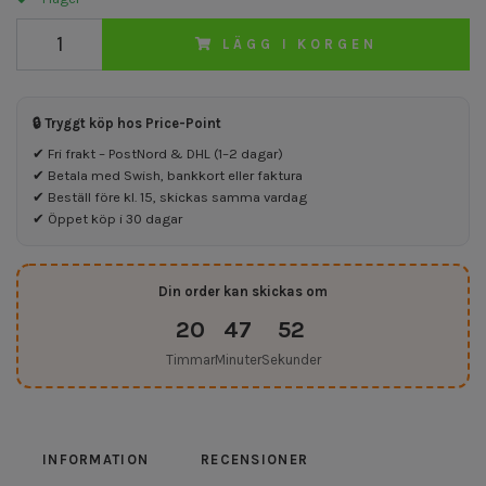
LÄGG I KORGEN
🔒 Tryggt köp hos Price-Point
✔ Fri frakt – PostNord & DHL (1–2 dagar)
✔ Betala med Swish, bankkort eller faktura
✔ Beställ före kl. 15, skickas samma vardag
✔ Öppet köp i 30 dagar
Din order kan skickas om
20
47
52
Timmar
Minuter
Sekunder
INFORMATION
RECENSIONER