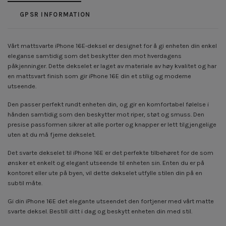
GPSR INFORMATION
Vårt mattsvarte iPhone 16E-deksel er designet for å gi enheten din enkel
eleganse samtidig som det beskytter den mot hverdagens
påkjenninger. Dette dekselet er laget av materiale av høy kvalitet og har
en mattsvart finish som gir iPhone 16E din et stilig og moderne
utseende.
Den passer perfekt rundt enheten din, og gir en komfortabel følelse i
hånden samtidig som den beskytter mot riper, støt og smuss. Den
presise passformen sikrer at alle porter og knapper er lett tilgjengelige
uten at du må fjerne dekselet.
Det svarte dekselet til iPhone 16E er det perfekte tilbehøret for de som
ønsker et enkelt og elegant utseende til enheten sin. Enten du er på
kontoret eller ute på byen, vil dette dekselet utfylle stilen din på en
subtil måte.
Gi din iPhone 16E det elegante utseendet den fortjener med vårt matte
svarte deksel. Bestill ditt i dag og beskytt enheten din med stil.