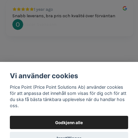
1 year ago
Snabb leverans, bra pris och kvalité över förväntan
Oscar Svensson
Vi använder cookies
1 year ago
Bra produkter och snabb frakt!
Price Point (Price Point Solutions Ab) använder cookies
Mathias Johansson
för att anpassa det innehåll som visas för dig och för att
du ska få bästa tänkbara upplevelse när du handlar hos
oss.
Godkjenn alle